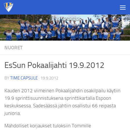
Skip to content
Liity jäseneksi
NUORET
EsSun Pokaalijahti 19.9.2012
BY
TIME CAPSULE
·
19.9.2012
Kauden 2012 viimeinen Pokaalijahdin osakilpailu käytiin
19.9 sprinttisuunnistuksena sprinttikartalla Espoon
keskuksessa. Sadesäässä jahtiin osallistui 66 reipasta
junioria.
Mahdolliset korjaukset tuloksiin Tommille