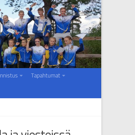
Liity jäseneksi
nnistus
Tapahtumat
 ja viesteissä