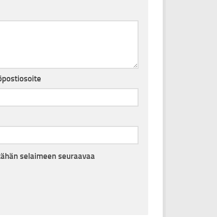
postiosoite
i tähän selaimeen seuraavaa