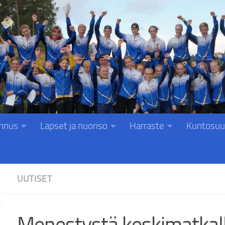
nnus
Lapset ja nuoriso
Harraste
Kuntosuu
UUTISET
Menestystä keskimatkalla