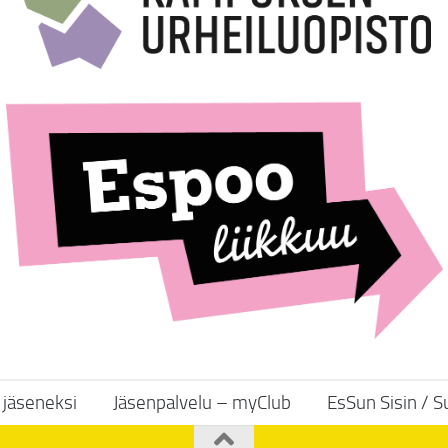
y jäseneksi
Jäsenpalvelu – myClub
EsSun Sisin / 