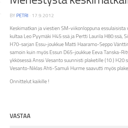
BY
PETRI
·
17.9.2012
Keskimatkan ja viestien SM-viikonloppuna essulaisista 
kultaa Leo Pyymäki H45:ssä ja Pertti Laurila H80:ssä, Si
H70-sarjan Essu-joukkue Matti Haaramo-Seppo Vänttine
samoin kuin myös Essun D65-joukkue Eeva Tanska-Ri
ykkösessä Anssi Vesanto suunnisti plaketille (10.) H20:
Vesanto-Niklas Ahti-Samuli Hurme saavutti myös plaketi
Onnittelut kaikille !
VASTAA