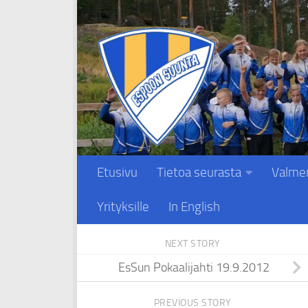
Skip to content
Etusivu
Tietoa seurasta
Valme
Yrityksille
In English
NEXT STORY
EsSun Pokaalijahti 19.9.2012
PREVIOUS STORY