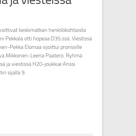
voittivat keskimatkan henkilökohtaista
ni Pekkala otti hopeaa D35:ssä. Viestissä
n-Pekka Elomaa sijoittui pronssille
tva Mikkonen-Leena Paatero. Ryhmä
ssä ja viestissä H20-joukkue Anssi
n sijalla 9.