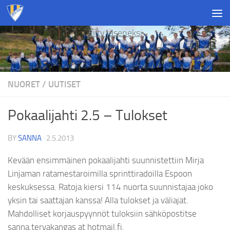
Skip to content
Liity jäseneksi
NUORET
/
UUTISET
Pokaalijahti 2.5 – Tulokset
BY
SANNA
·
2.5.2013
Kevään ensimmäinen pokaalijahti suunnistettiin Mirja
Linjaman ratamestaroimilla sprinttiradoilla Espoon
keskuksessa. Ratoja kiersi 114 nuorta suunnistajaa joko
yksin tai saattajan kanssa! Alla tulokset ja väliajat.
Mahdolliset korjauspyynnöt tuloksiin sähköpostitse
sanna.tervakangas at hotmail.fi.