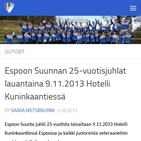
Skip to content
Liity jäseneksi
UUTISET
Espoon Suunnan 25-vuotisjuhlat
lauantaina 9.11.2013 Hotelli
Kuninkaantiessä
BY
SAARA METSÄNURMI
·
2.10.2013
Espoon Suunta juhlii 25-vuotista taivaltaan 9.11.2013 Hotelli
Kuninkaantiessä Espoossa ja kaikki junioreista veteraaneihin