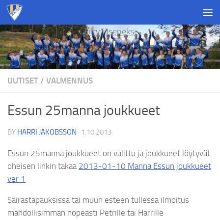
Skip to content
Liity jäseneksi
UUTISET
/
VALMENNUS
Essun 25manna joukkueet
BY
HARRI JAKOBSSON
·
1.10.2013
Essun 25manna joukkueet on valittu ja joukkueet löytyvät
oheisen linkin takaa
2013-01-10 Manna Essun joukkueet
ver 1
Sairastapauksissa tai muun esteen tullessa ilmoitus
mahdollisimman nopeasti Petrille tai Harrille