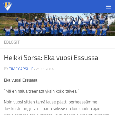
Skip to content
Liity jäseneksi
EBLOGIT
Heikki Sorsa: Eka vuosi Essussa
BY
TIME CAPSULE
·
21.11.2014
Eka vuosi Essussa
”Mä en halua treenata yksin koko talvea!”
Noin vuosi sitten tämä lause päätti perheessämme
keskustelun, jota oli parin syksyisen kuukauden ajan