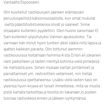
Vantaalta Espooseen.
Olin kuvitellut rastikoulujen jääneen elämässäni
peruutuspeilistä katsomisosastolle, kun omat mukulat
sieltä päästötodistuksensa olivat jo saaneet. Sinne
ohjaajaksi kuitenkin pyydettiin. Olen huono sanomaan EI.
Sain kuitenkin ylipuhutuksi Vaimon apukoutsiksi. Tai
varmaan hän minut hyvin tuntien alkoi sääliä niitä lapsia ja
ajatteli kaikkien parasta. Olin tottunut aiemmin
rastikouluissa hoitamaan hommia A:sta Ö:hön eli jokainen
rasti paikoilleen ja lasten mentyä kotiinsa vielä pimeässä
ne metsästä pois. Siihen mukaan kartan piirtämiset ja
painattamiset ym. rastireittien vetämiset, niin tietää
rastikoulussa opettaneensa. Lisäksi vielä lasten taso on
yleensä hyvin kirjava eli toiset ihmettelee, mitä se musta
piste kartalla tarkoittaa ja toisilla on takanaan jo puolen
tusinaa rastiviikkoa ennen ja jälkeen syntymänsä.