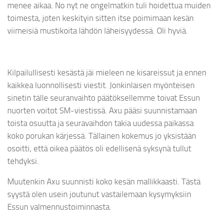
menee aikaa. No nyt ne ongelmatkin tuli hoidettua muiden
toimesta, joten keskityin sitten itse poimimaan kesän
viimeisiä mustikoita lähdön läheisyydessä. Oli hyviä.
Kilpailullisesti kesästä jäi mieleen ne kisareissut ja ennen
kaikkea luonnollisesti viestit. Jonkinlaisen myönteisen
sinetin tälle seuranvaihto päätöksellemme toivat Essun
nuorten voitot SM-viestissä. Axu pääsi suunnistamaan
toista osuutta ja seuravaihdon takia uudessa paikassa
koko porukan kärjessä. Tällainen kokemus jo yksistään
osoitti, että oikea päätös oli edellisenä syksynä tullut
tehdyksi.
Muutenkin Axu suunnisti koko kesän mallikkaasti. Tästä
syystä olen usein joutunut vastailemaan kysymyksiin
Essun valmennustoiminnasta.