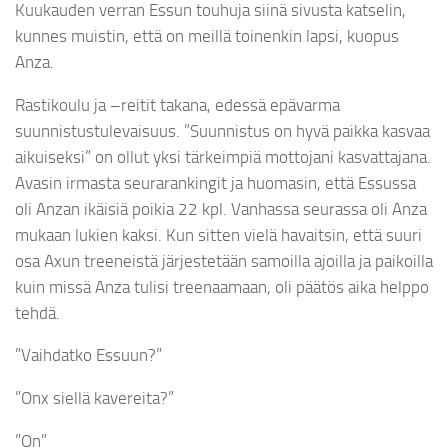
Kuukauden verran Essun touhuja siinä sivusta katselin,
kunnes muistin, että on meillä toinenkin lapsi, kuopus
Anza.
Rastikoulu ja –reitit takana, edessä epävarma
suunnistustulevaisuus. ”Suunnistus on hyvä paikka kasvaa
aikuiseksi” on ollut yksi tärkeimpiä mottojani kasvattajana.
Avasin irmasta seurarankingit ja huomasin, että Essussa
oli Anzan ikäisiä poikia 22 kpl. Vanhassa seurassa oli Anza
mukaan lukien kaksi. Kun sitten vielä havaitsin, että suuri
osa Axun treeneistä järjestetään samoilla ajoilla ja paikoilla
kuin missä Anza tulisi treenaamaan, oli päätös aika helppo
tehdä.
”Vaihdatko Essuun?”
”Onx siellä kavereita?”
”On”