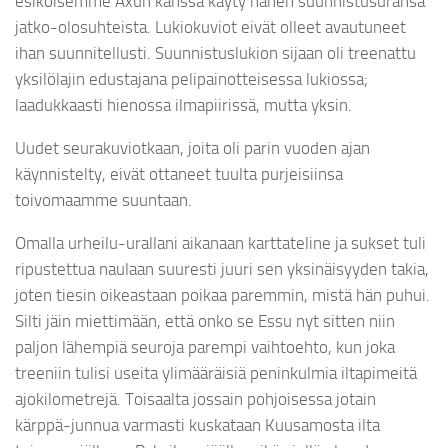
esikoisemme Axun kanssa käyty hänen suunnistusuransa
jatko-olosuhteista. Lukiokuviot eivät olleet avautuneet
ihan suunnitellusti. Suunnistuslukion sijaan oli treenattu
yksilölajin edustajana pelipainotteisessa lukiossa;
laadukkaasti hienossa ilmapiirissä, mutta yksin.
Uudet seurakuviotkaan, joita oli parin vuoden ajan
käynnistelty, eivät ottaneet tuulta purjeisiinsa
toivomaamme suuntaan.
Omalla urheilu-urallani aikanaan karttateline ja sukset tuli
ripustettua naulaan suuresti juuri sen yksinäisyyden takia,
joten tiesin oikeastaan poikaa paremmin, mistä hän puhui.
Silti jäin miettimään, että onko se Essu nyt sitten niin
paljon lähempiä seuroja parempi vaihtoehto, kun joka
treeniin tulisi useita ylimääräisiä peninkulmia iltapimeitä
ajokilometrejä. Toisaalta jossain pohjoisessa jotain
kärppä-junnua varmasti kuskataan Kuusamosta ilta