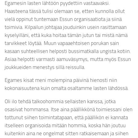
Egamesin lasten lähtöön pyydettiin vastaavaksi.
Haasteena tässä tulisi olemaan se, etten kunnolla ollut
vielä oppinut tuntemaan Essun organisaatiota ja siinä
toimivia. Kilpailun johtajaa jouduinkin usein rasittamaan
kyselyilläni, että kuka hoitaa tämän jutun tai mistä nämä
tarvikkeet löytää. Muun vapaaehtoisen porukan sain
kasaan suhteellisen helposti bussimatkalla ungista kotiin.
Asiaa helpotti varmasti aamuväsymys, mutta myös Essun
joukkueiden menestys sillä reissulla.
Egames kisat meni molempina päivinä hienosti niin
kokonaisuutena kuin omalta osaltamme lasten lähdössä.
Oli ilo tehdä talkoohommia sellaisten kanssa, jotka
osasivat hommansa. Itse aina päällikkönä toimiessani olen
tottunut siihen toimintatapaan, että päällikön ei kannata
itselleen organisoida mitään hommia, koska hän joutuu
kuitenkin aina ne ongelmat sitten ratkaisemaan ja siihen