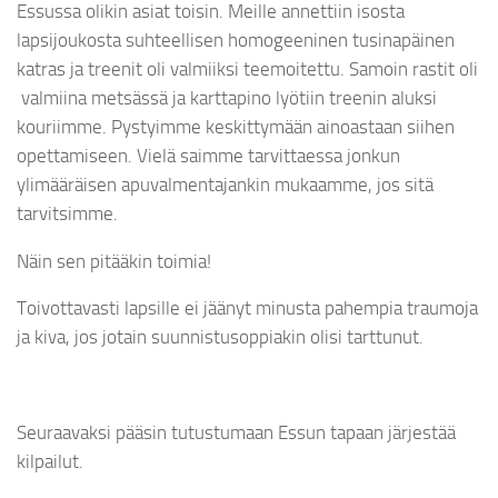
Essussa olikin asiat toisin. Meille annettiin isosta
lapsijoukosta suhteellisen homogeeninen tusinapäinen
katras ja treenit oli valmiiksi teemoitettu. Samoin rastit oli
valmiina metsässä ja karttapino lyötiin treenin aluksi
kouriimme. Pystyimme keskittymään ainoastaan siihen
opettamiseen. Vielä saimme tarvittaessa jonkun
ylimääräisen apuvalmentajankin mukaamme, jos sitä
tarvitsimme.
Näin sen pitääkin toimia!
Toivottavasti lapsille ei jäänyt minusta pahempia traumoja
ja kiva, jos jotain suunnistusoppiakin olisi tarttunut.
Seuraavaksi pääsin tutustumaan Essun tapaan järjestää
kilpailut.