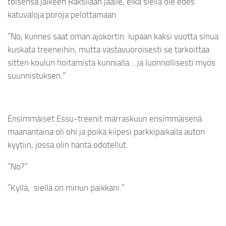
toisensa jälkeen Raksilaan jäälle, eikä siellä ole edes
katuvaloja poroja pelottamaan.
”No, kunnes saat oman ajokortin. lupaan kaksi vuotta sinua
kuskata treeneihin, mutta vastavuoroisesti se tarkoittaa
sitten koulun hoitamista kunnialla… ja luonnollisesti myös
suunnistuksen.”
Ensimmäiset Essu-treenit marraskuun ensimmäisenä
maanantaina oli ohi ja poika kiipesi parkkipaikalla auton
kyytiin, jossa olin häntä odotellut.
”No?”
”Kyllä, siellä on minun paikkani.”