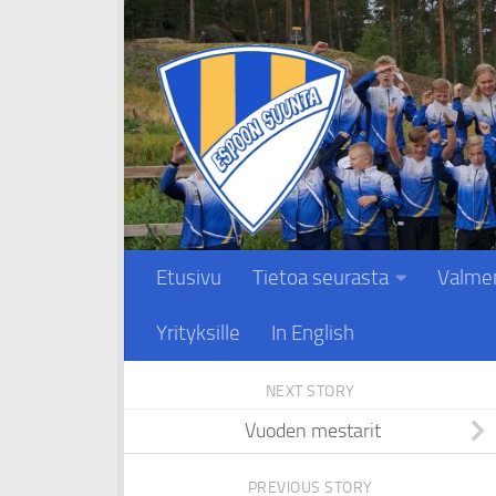
Skip to content
Etusivu
Tietoa seurasta
Valme
Yrityksille
In English
NEXT STORY
Vuoden mestarit
PREVIOUS STORY