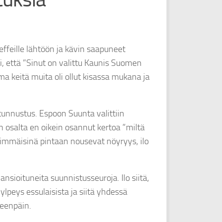
effeille lähtöön ja kävin saapuneet
oi, että ”Sinut on valittu Kaunis Suomen
a keitä muita oli ollut kisassa mukana ja
n tunnustus. Espoon Suunta valittiin
 osalta en oikein osannut kertoa ”miltä
llimmäisinä pintaan nousevat nöyryys, ilo
ansioituneita suunnistusseuroja. Ilo siitä,
lpeys essulaisista ja siitä yhdessä
teenpäin.