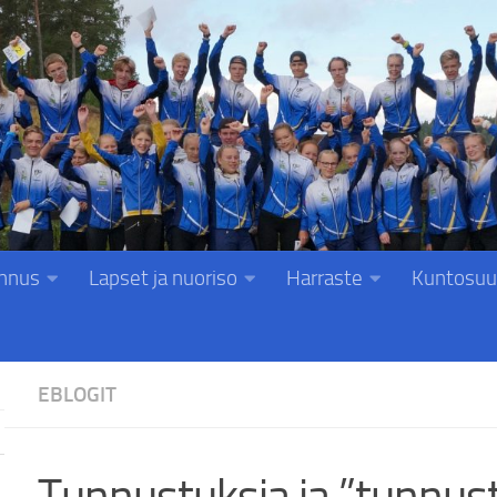
nnus
Lapset ja nuoriso
Harraste
Kuntosuu
EBLOGIT
Tunnustuksia ja ”tunnus