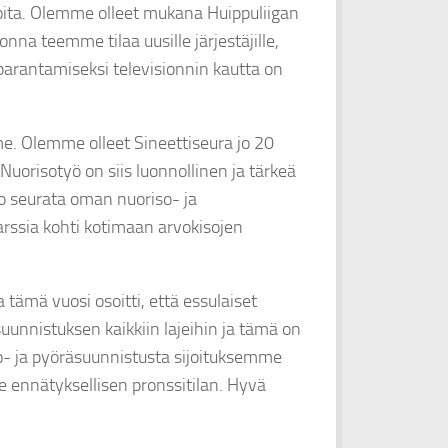
ioita. Olemme olleet mukana Huippuliigan
onna teemme tilaa uusille järjestäjille,
antamiseksi televisionnin kautta on
e. Olemme olleet Sineettiseura jo 20
Nuorisotyö on siis luonnollinen ja tärkeä
o seurata oman nuoriso- ja
ssia kohti kotimaan arvokisojen
tämä vuosi osoitti, että essulaiset
nnistuksen kaikkiin lajeihin ja tämä on
- ja pyöräsuunnistusta sijoituksemme
e ennätyksellisen pronssitilan. Hyvä