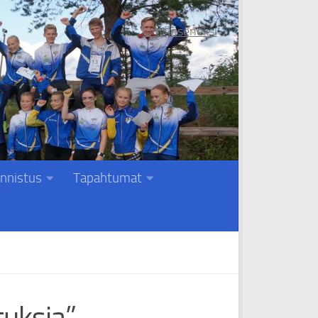
Liity jäseneksi
nnistus
Tapahtumat
tuksia”