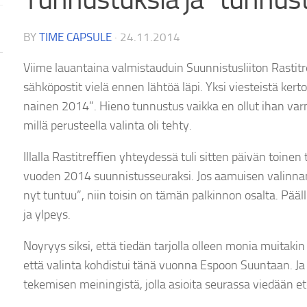
BY
TIME CAPSULE
·
24.11.2014
Viime lauantaina valmistauduin Suunnistusliiton Rastitr
sähköpostit vielä ennen lähtöä läpi. Yksi viesteistä kert
nainen 2014”. Hieno tunnustus vaikka en ollut ihan varm
millä perusteella valinta oli tehty.
Illalla Rastitreffien yhteydessä tuli sitten päivän toine
vuoden 2014 suunnistusseuraksi. Jos aamuisen valinnan
nyt tuntuu”, niin toisin on tämän palkinnon osalta. Pää
ja ylpeys.
Noyryys siksi, että tiedän tarjolla olleen monia muitakin 
että valinta kohdistui tänä vuonna Espoon Suuntaan. Ja y
tekemisen meiningistä, jolla asioita seurassa viedään e