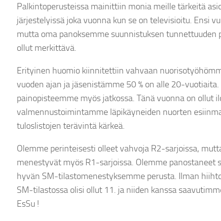
Palkintoperusteissa mainittiin monia meille tärkeitä as
järjestelyissä joka vuonna kun se on televisioitu. Ensi vu
mutta oma panoksemme suunnistuksen tunnettuuden par
ollut merkittävä.
Erityinen huomio kiinnitettiin vahvaan nuorisotyöhömm
vuoden ajan ja jäsenistämme 50 % on alle 20-vuotiaita. 
painopisteemme myös jatkossa. Tänä vuonna on ollut il
valmennustoimintamme läpikäyneiden nuorten esiinmar
tuloslistojen terävintä kärkeä.
Olemme perinteisesti olleet vahvoja R2-sarjoissa, mutta 
menestyvät myös R1-sarjoissa. Olemme panostaneet suu
hyvän SM-tilastomenestyksemme perusta. Ilman hiihto
SM-tilastossa olisi ollut 11. ja niiden kanssa saavutimm
EsSu !