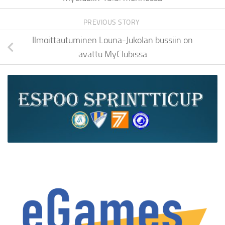
PREVIOUS STORY
Ilmoittautuminen Louna-Jukolan bussiin on
avattu MyClubissa