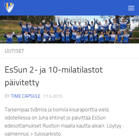
Skip to content
Liity jäseneksi
UUTISET
EsSun 2- ja 10-milatilastot
päivitetty
BY
TIME CAPSULE
·
11.5.2015
Tarkempaa tvåmila ja tiomila kisaraporttia vielä
odotellessa on Juha ehtinyt jo päivittää EsSun
edesottamukset Ruotsin maalla kautta aikain. Löytyy :
valmennus > tulosarkisto.