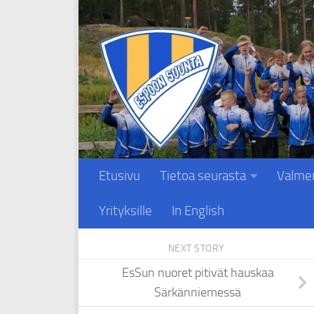
Skip to content
Etusivu
Tietoa seurasta
Valme
Yrityksille
In English
NEXT STORY
EsSun nuoret pitivät hauskaa
Särkänniemessä