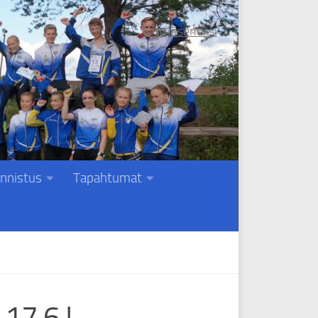
Liity jäseneksi
nnistus
Tapahtumat
17.6 !