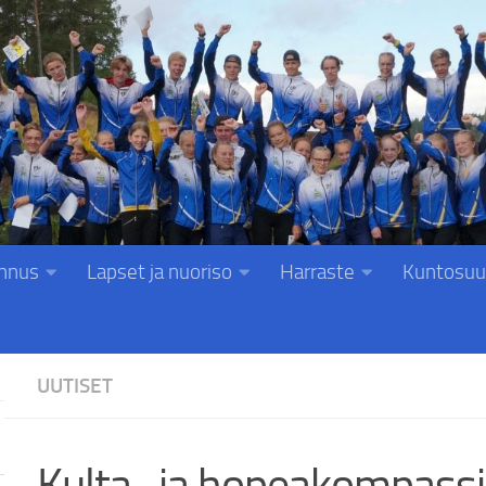
nnus
Lapset ja nuoriso
Harraste
Kuntosuu
UUTISET
Kulta- ja hopeakompassi 