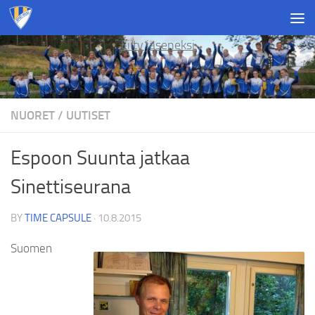
Skip to content
Liity jäseneksi
NUORET
/
UUTISET
Espoon Suunta jatkaa
Sinettiseurana
BY
TIME CAPSULE
·
10.8.2015
Suomen