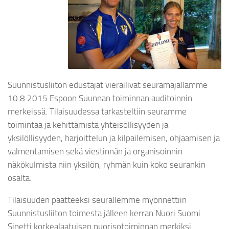
Suunnistusliiton edustajat vierailivat seuramajallamme
10.8.2015 Espoon Suunnan toiminnan auditoinnin
merkeissä. Tilaisuudessa tarkasteltiin seuramme
toimintaa ja kehittämistä yhteisöllisyyden ja
yksilöllisyyden, harjoittelun ja kilpailemisen, ohjaamisen ja
valmentamisen sekä viestinnän ja organisoinnin
näkökulmista niin yksilön, ryhmän kuin koko seurankin
osalta.
Tilaisuuden päätteeksi seurallemme myönnettiin
Suunnistusliiton toimesta jälleen kerran Nuori Suomi
Sinetti korkealaatuisen nuorisotoiminnan merkiksi.