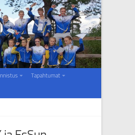
Liity jäseneksi
nnistus
Tapahtumat
 ja EsSun