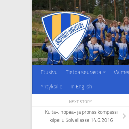
Skip to content
Etusivu
Tietoa seurasta
Valme
Yrityksille
In English
NEXT STORY
Kulta-, hopea- ja pronssikompassi
kilpailu Solvallassa 14.6.2016