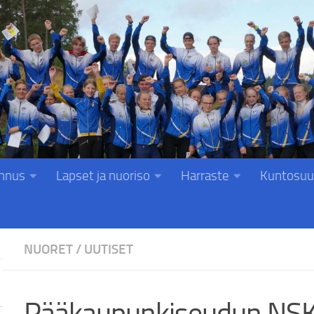
nnus
Lapset ja nuoriso
Harraste
Kuntosuu
NUORET
/
UUTISET
Pääkaupunkiseudun NSK