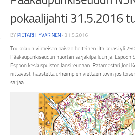
pokaalijahti 31.5.2016 t
BY
PIETARI HYVARINEN
·
31.5.2016
Toukokuun viimeisen päivän helteinen ilta keräsi yli 25
Pääkaupunkiseudun nuorten sarjakilpailuun ja Espoon
Espoon keskuspuiston länsireunaan. Ratamestari Joni Kem
riittävästi haastetta urheimpien viettäen tovin jos tois
sarjaa.