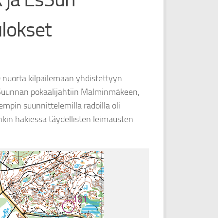
ulokset
0 nuorta kilpailemaan yhdistettyyn
 Suunnan pokaalijahtiin Malminmäkeen,
pin suunnittelemilla radoilla oli
enkin hakiessa täydellisten leimausten