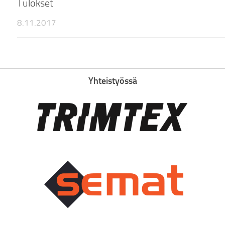
Tulokset
8.11.2017
Yhteistyössä