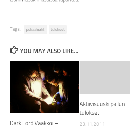
Tags:
pokaalijahti
tulokset
YOU MAY ALSO LIKE...
Aktiivisuuskilpailun
tulokset
Dark Lord Vaakkoi –
23.11.2011