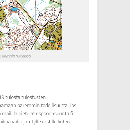
 alueella runsaasti.
19 tulosta tulostusten
aamaan paremmin todellisuutta. Jos
 maililla pietu at espooonsuunta fi
kaa väliinjätetylle rastille kuten