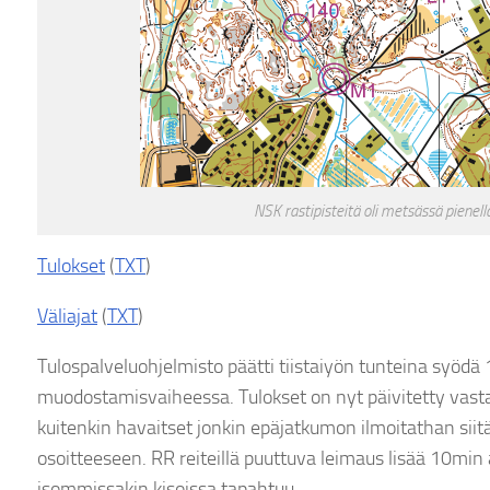
NSK rastipisteitä oli metsässä pienellä
Tulokset
(
TXT
)
Väliajat
(
TXT
)
Tulospalveluohjelmisto päätti tiistaiyön tunteina syödä 
muodostamisvaiheessa. Tulokset on nyt päivitetty vast
kuitenkin havaitset jonkin epäjatkumon ilmoitathan siitä
osoitteeseen. RR reiteillä puuttuva leimaus lisää 10min ai
isommissakin kisoissa tapahtuu.