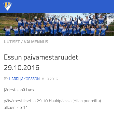
Skip to content
Liity jäseneksi
UUTISET
/
VALMENNUS
Essun päivämestaruudet
29.10.2016
BY
HARRI JAKOBSSON
·
8.10.2016
Järjestäjänä Lynx
päivämestikset la 29.10 Haukipäässä (Hilan puomilta)
alkaen klo 11