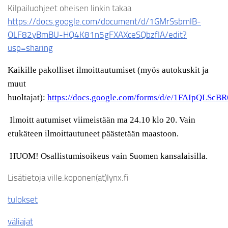
Kilpailuohjeet oheisen linkin takaa
https://docs.google.com/document/d/1GMrSsbmlB-
OLF82yBmBU-HQ4K81n5gFXAXceSQbzfIA/edit?
usp=sharing
Kaikille pakolliset ilmoittautumiset (myös autokuskit ja
muut
huoltajat):
https://docs.google.com/forms/d/e/1FAIpQ
Ilmoitt autumiset viimeistään ma 24.10 klo 20. Vain
etukäteen ilmoittautuneet päästetään maastoon.
HUOM! Osallistumisoikeus vain Suomen kansalaisilla.
Lisätietoja ville.koponen(at)lynx.fi
tulokset
väliajat