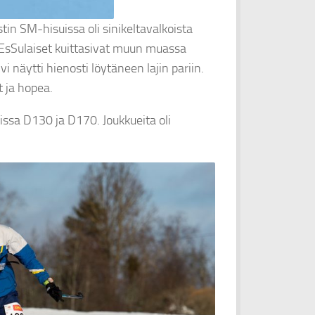
tin SM-hisuissa oli sinikeltavalkoista
. EsSulaiset kuittasivat muun muassa
 näytti hienosti löytäneen lajin pariin.
t ja hopea.
oissa D130 ja D170. Joukkueita oli