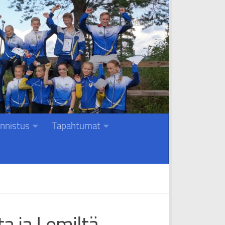
Liity jäseneksi
nnistus
Tapahtumat
a ja Lemiltä