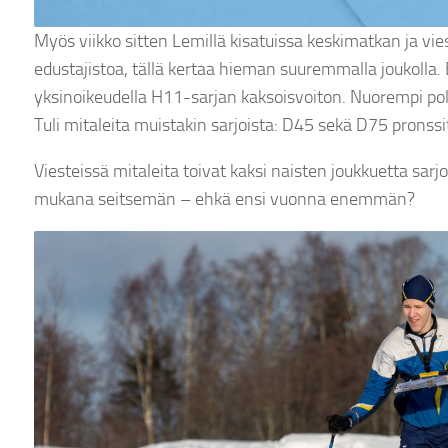
Myös viikko sitten Lemillä kisatuissa keskimatkan ja vies
edustajistoa, tällä kertaa hieman suuremmalla joukolla
yksinoikeudella H11-sarjan kaksoisvoiton. Nuorempi polvi
Tuli mitaleita muistakin sarjoista: D45 sekä D75 pronssi
Viesteissä mitaleita toivat kaksi naisten joukkuetta sarj
mukana seitsemän – ehkä ensi vuonna enemmän?