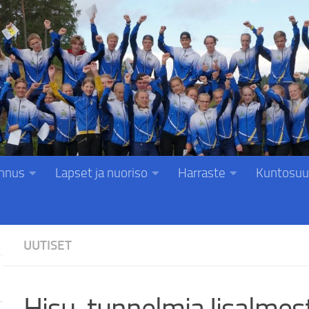
nnus
Lapset ja nuoriso
Harraste
Kuntosuu
UUTISET
Hisu-tunnelmia Iisalmest