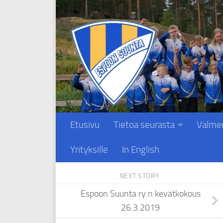
Skip to content
Etusivu
Tietoa seurasta
Valme
Yrityksille
In English
NEXT STORY
Espoon Suunta ry:n kevätkokous
26.3.2019