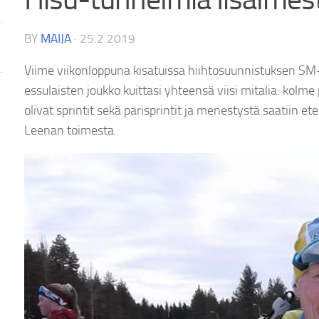
BY
MAIJA
·
25.2.2019
Viime viikonloppuna kisatuissa hiihtosuunnistuksen SM-k
essulaisten joukko kuittasi yhteensä viisi mitalia: kolme
olivat sprintit sekä parisprintit ja menestystä saatiin et
Leenan toimesta.