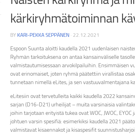
kärkiryhmätoiminnan kä
BY
KARI-PEKKA SEPPÄNEN
·
22.12.2021
Espoon Suunta aloitti kaudella 2021 uudenlaisen naist
Ryhmän tarkoituksena on antaa kansainväliselle tasolle t
valmistautumisessaan arvokilpailuihin. Ensimmäisen 
ovat erinomaiset, joten ryhmä päätettiin virallistaa os
tunnetaan nimellä eLites, ja sen vastuuvalmentajana ka
eLitesiin ovat tervetulleita kaikki kaudella 2022 kansain
sarjan (D16-D21) urheilijat – muita varsinaisia valintakr
joihin tarjotaan erityistä tukea ovat WOC, JWOC, EYOC 
johtuen varsin spesifiä: esimerkiksi kaudella 2021 pääto
valmistavat kisaennakot ja kisaspesifit suunnistusharjo