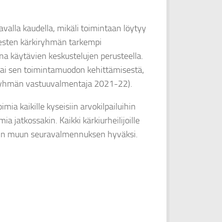
valla kaudella, mikäli toimintaan löytyy
Miesten kärkiryhmän tarkempi
na käytävien keskustelujen perusteella.
 tai sen toimintamuodon kehittämisestä,
n ryhmän vastuuvalmentaja 2021-22).
mia kaikille kyseisiin arvokilpailuihin
ia jatkossakin. Kaikki kärkiurheilijoille
sin muun seuravalmennuksen hyväksi.