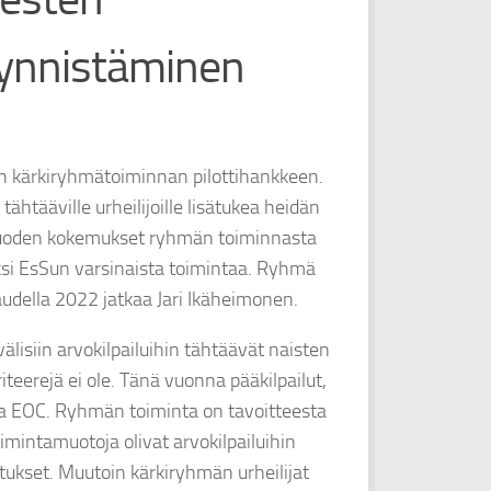
ynnistäminen
en kärkiryhmätoiminnan pilottihankkeen.
ähtääville urheilijoille lisätukea heidän
vuoden kokemukset ryhmän toiminnasta
aksi EsSun varsinaista toimintaa. Ryhmä
udella 2022 jatkaa Jari Ikäheimonen.
välisiin arvokilpailuihin tähtäävät naisten
iteerejä ei ole. Tänä vuonna pääkilpailut,
ja EOC. Ryhmän toiminta on tavoitteesta
imintamuotoja olivat arvokilpailuihin
itukset. Muutoin kärkiryhmän urheilijat