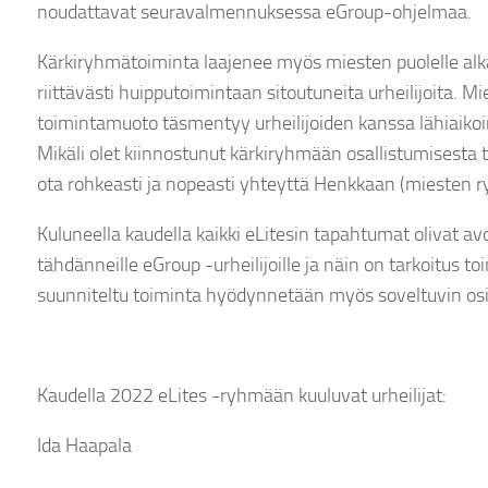
noudattavat seuravalmennuksessa eGroup-ohjelmaa.
Kärkiryhmätoiminta laajenee myös miesten puolelle alka
riittävästi huipputoimintaan sitoutuneita urheilijoita. 
toimintamuoto täsmentyy urheilijoiden kanssa lähiaikoi
Mikäli olet kiinnostunut kärkiryhmään osallistumisesta
ota rohkeasti ja nopeasti yhteyttä Henkkaan (mieste
Kuluneella kaudella kaikki eLitesin tapahtumat olivat avoi
tähdänneille eGroup -urheilijoille ja näin on tarkoitus toim
suunniteltu toiminta hyödynnetään myös soveltuvin o
Kaudella 2022 eLites -ryhmään kuuluvat urheilijat:
Ida Haapala