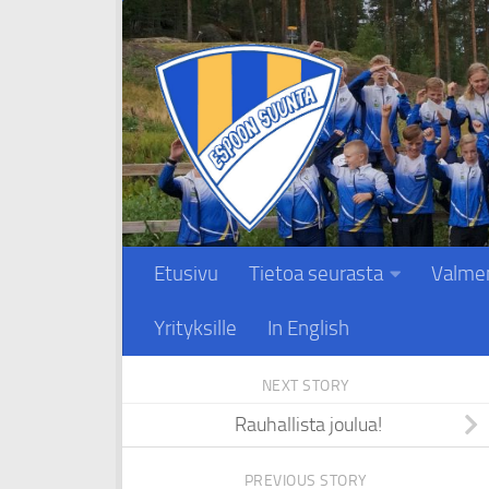
Skip to content
Etusivu
Tietoa seurasta
Valme
Yrityksille
In English
NEXT STORY
Rauhallista joulua!
PREVIOUS STORY