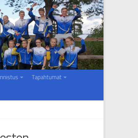
Liity jäseneksi
nnistus
Tapahtumat
iesten