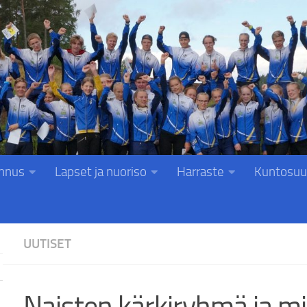
nnus
Lapset ja nuoriso
Harraste
Kuntosuu
UUTISET
Naisten kärkiryhmä ja m