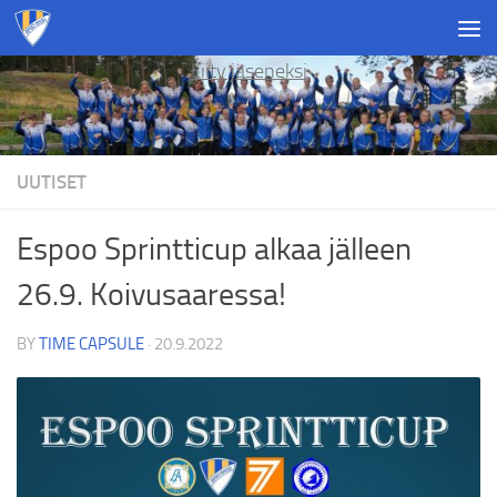
Skip to content
Liity jäseneksi
UUTISET
Espoo Sprintticup alkaa jälleen
26.9. Koivusaaressa!
BY
TIME CAPSULE
·
20.9.2022