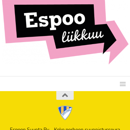
Espoon Suunta Ry - Koko perheen suunnistusseura