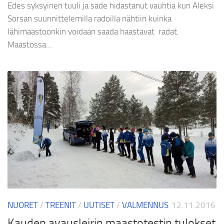
Edes syksyinen tuuli ja sade hidastanut vauhtia kun Aleksi
Sorsan suunnittelemilla radoilla nähtiin kuinka
lähimaastoonkin voidaan saada haastavat radat.
Maastossa...
NUORET
/
TREENIT
/
UUTISET
/
VALMENNUS
12.11.2016
Kauden avausleirin maastotestin tulokset