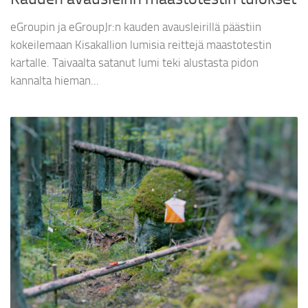
eGroupin ja eGroupJr:n kauden avausleirillä päästiin
kokeilemaan Kisakallion lumisia reittejä maastotestin
kartalle. Taivaalta satanut lumi teki alustasta pidon
kannalta hieman...