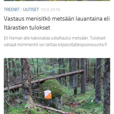
TREENIT
/
UUTISET
10.9.2016
Vastaus menisitkö metsään lauantaina eli
Itärastien tulokset
Eli hieman alle kaksisataa uskaltautui metsään. Tulokset
väliajat Kommentit voi laittaa kilpailut(at)espoonsuunta.fi