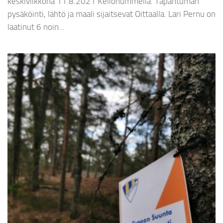
keskiviikkona 11.8.2021 Kellonummella. Tapahtuman
pysäköinti, lähtö ja maali sijaitsevat Oittaalla. Lari Pernu on
laatinut 6 noin...