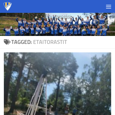
Skip to content
Liity jäseneksi
TAGGED:
ETAITORASTIT