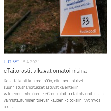
UUTISET
15.4.2021
eTaitorastit alkavat omatoimisina
Kevättä kohti kun mennään, niin monenlaiset
suunnistusharjoitukset astuvat kalenteriin.
Valmennusryhmämme eGroup aloittaa taitoharjoituksilla
valmistautumisen tulevan kauden koitoksiin. Nyt myös
muilla...