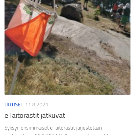
UUTISET
11.8.2021
eTaitorastit jatkuvat
Syksyn ensimmäiset eTaitorastit järjestetään