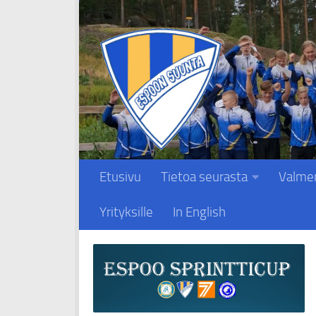
Skip to content
Etusivu
Tietoa seurasta
Valme
Yrityksille
In English