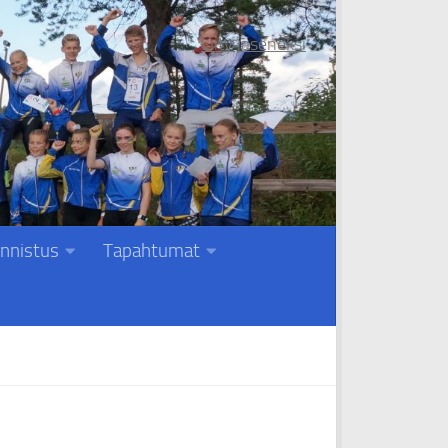
Liity jäseneksi
nnistus
Tapahtumat