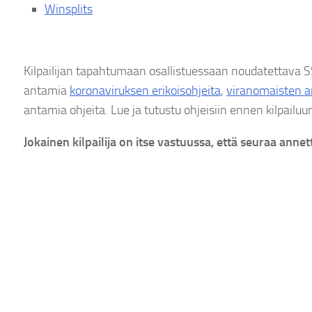
Winsplits
Kilpailijan tapahtumaan osallistuessaan noudatettava 
antamia
koronaviruksen erikoisohjeita
,
viranomaisten a
antamia ohjeita. Lue ja tutustu ohjeisiin ennen kilpailu
Jokainen kilpailija on itse vastuussa, että seuraa annett