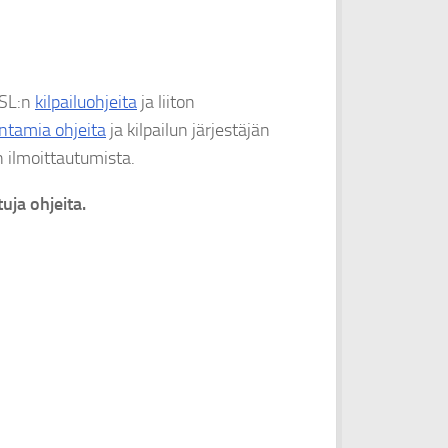
SSL:n
kilpailuohjeita
ja liiton
ntamia ohjeita
ja kilpailun järjestäjän
un ilmoittautumista.
uja ohjeita.