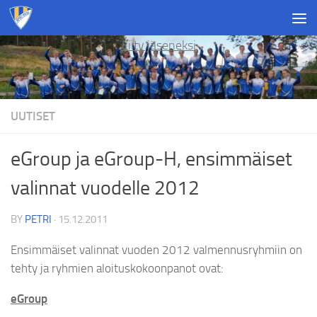
Skip to content
Liity jäseneksi
UUTISET
eGroup ja eGroup-H, ensimmäiset
valinnat vuodelle 2012
BY
PETRI
·
15.12.2011
Ensimmäiset valinnat vuoden 2012 valmennusryhmiin on
tehty ja ryhmien aloituskokoonpanot ovat:
eGroup