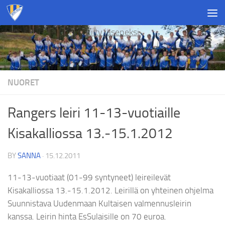
Skip to content
Liity jäseneksi
NUORET
Rangers leiri 11-13-vuotiaille
Kisakalliossa 13.-15.1.2012
BY
SANNA
·
15.12.2011
11-13-vuotiaat (01-99 syntyneet) leireilevät
Kisakalliossa 13.-15.1.2012. Leirillä on yhteinen ohjelma
Suunnistava Uudenmaan Kultaisen valmennusleirin
kanssa. Leirin hinta EsSulaisille on 70 euroa.