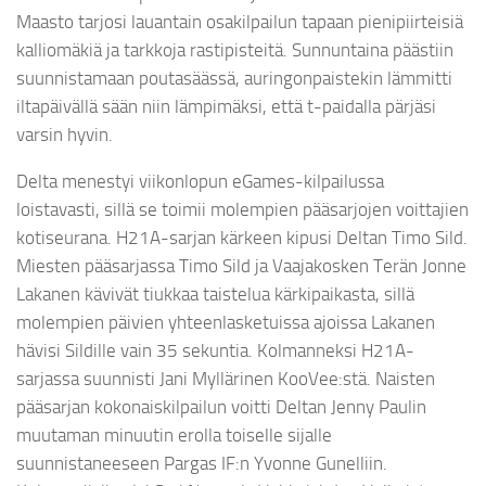
Maasto tarjosi lauantain osakilpailun tapaan pienipiirteisiä
kalliomäkiä ja tarkkoja rastipisteitä. Sunnuntaina päästiin
suunnistamaan poutasäässä, auringonpaistekin lämmitti
iltapäivällä sään niin lämpimäksi, että t-paidalla pärjäsi
varsin hyvin.
Delta menestyi viikonlopun eGames-kilpailussa
loistavasti, sillä se toimii molempien pääsarjojen voittajien
kotiseurana. H21A-sarjan kärkeen kipusi Deltan Timo Sild.
Miesten pääsarjassa Timo Sild ja Vaajakosken Terän Jonne
Lakanen kävivät tiukkaa taistelua kärkipaikasta, sillä
molempien päivien yhteenlasketuissa ajoissa Lakanen
hävisi Sildille vain 35 sekuntia. Kolmanneksi H21A-
sarjassa suunnisti Jani Myllärinen KooVee:stä. Naisten
pääsarjan kokonaiskilpailun voitti Deltan Jenny Paulin
muutaman minuutin erolla toiselle sijalle
suunnistaneeseen Pargas IF:n Yvonne Gunelliin.