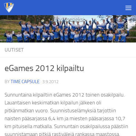
Skip to content
Liity jäseneksi
UUTISET
eGames 2012 kilpailtu
BY
TIME CAPSULE
·
3.9.2012
Sunnuntaina kilpailtiin eGames 2012 toinen osakilpailu.
Lauantaisen keskimatkan kilpailun jälkeen oli
pitkänmatkan vuoro. Suunnistuselämyksiä tarjottiin
naisten pääsarjassa 6,4 km ja miesten pääsarjassa 10,7
km pituisella matkalla. Sunnuntain osakilpailussa päästiin
suunnistamaan pitkiä rastivälejä rankassa maastossa.