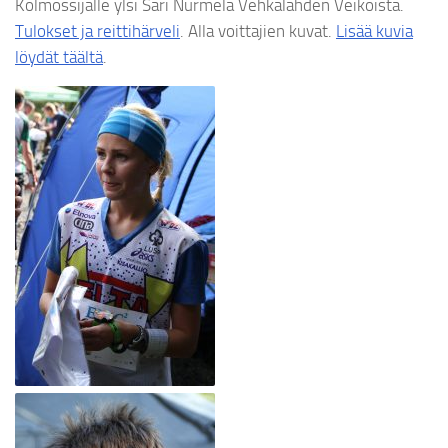
Kolmossijalle ylsi Sari Nurmela Vehkalahden Veikoista.
Tulokset ja reittihärveli
. Alla voittajien kuvat.
Lisää kuvia
löydät täältä
.