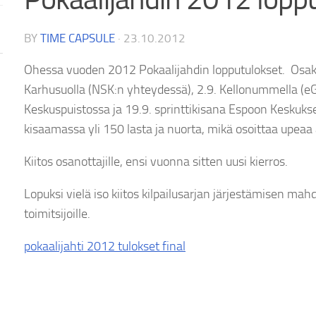
BY
TIME CAPSULE
·
23.10.2012
Ohessa vuoden 2012 Pokaalijahdin lopputulokset. Osakilpa
Karhusuolla (NSK:n yhteydessä), 2.9. Kellonummella (e
Keskuspuistossa ja 19.9. sprinttikisana Espoon Keskuks
kisaamassa yli 150 lasta ja nuorta, mikä osoittaa upeaa
Kiitos osanottajille, ensi vuonna sitten uusi kierros.
Lopuksi vielä iso kiitos kilpailusarjan järjestämisen mahd
toimitsijoille.
pokaalijahti 2012 tulokset final