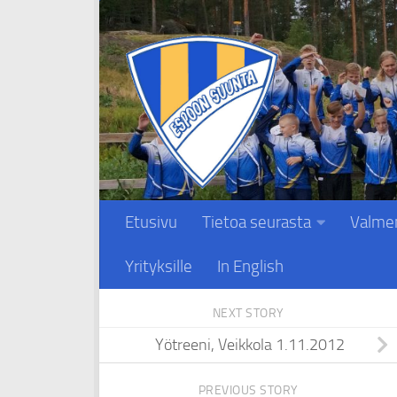
Skip to content
Etusivu
Tietoa seurasta
Valme
Yrityksille
In English
NEXT STORY
Yötreeni, Veikkola 1.11.2012
PREVIOUS STORY