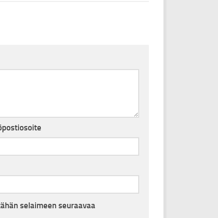
postiosoite
i tähän selaimeen seuraavaa