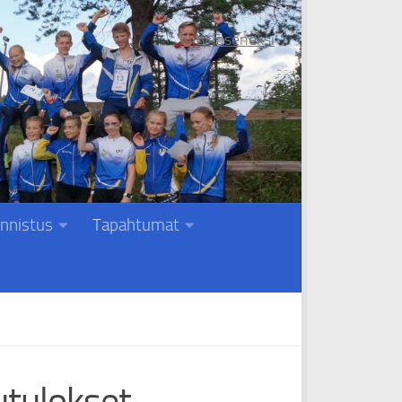
Liity jäseneksi
nnistus
Tapahtumat
utulokset