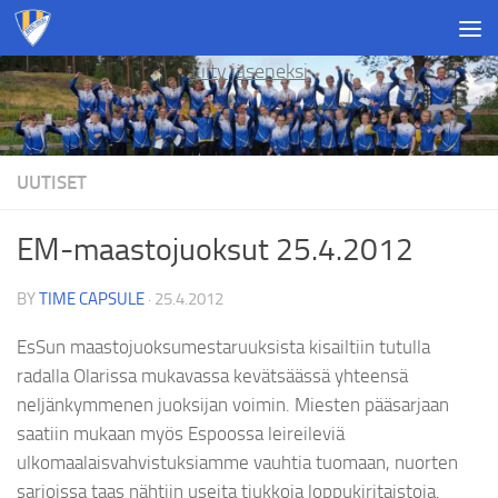
Skip to content
Liity jäseneksi
UUTISET
EM-maastojuoksut 25.4.2012
BY
TIME CAPSULE
·
25.4.2012
EsSun maastojuoksumestaruuksista kisailtiin tutulla
radalla Olarissa mukavassa kevätsäässä yhteensä
neljänkymmenen juoksijan voimin. Miesten pääsarjaan
saatiin mukaan myös Espoossa leireileviä
ulkomaalaisvahvistuksiamme vauhtia tuomaan, nuorten
sarjoissa taas nähtiin useita tiukkoja loppukiritaistoja.