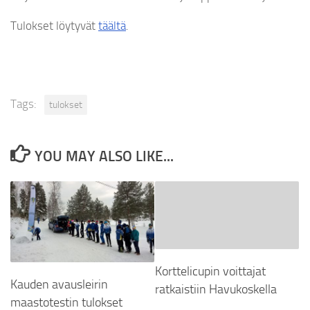
Tulokset löytyvät
täältä
.
Tags:
tulokset
YOU MAY ALSO LIKE...
Korttelicupin voittajat
Kauden avausleirin
ratkaistiin Havukoskella
maastotestin tulokset