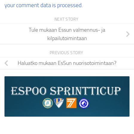
your comment data is processed.
NEXT STORY
Tule mukaan Essun valmennus- ja
kilpailutoimintaan
PREVIOUS STORY
Haluatko mukaan EsSun nuorisotoimintaan?