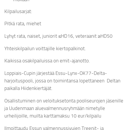
Kilpailusarjat:
Pitkä rata, miehet
Lyhyt rata, naiset, juniorit ≤HD16, veteraanit ≥HD50
Yhteiskilpailun voittajille kiertopalkinot.
Kaikissa osakilpailuissa on emit-ajanotto.
Loppiais-Cupin järjestää Essu-Lynx-OK77-Delta-
harjoituspooli, jossa on toimintansa lopettaneen Deltan
paikalla Hiidenkiertäjät.
Osallistuminen on veloituksetonta pooliseurojen jäsenille
ja Uudenmaan aluevalmennusryhmään nimetylle
urheilijoille, muilta karttamaksu 10 eur/kilpailu
Ilmoittaudu Essun valmennussivujen Treenit- ja