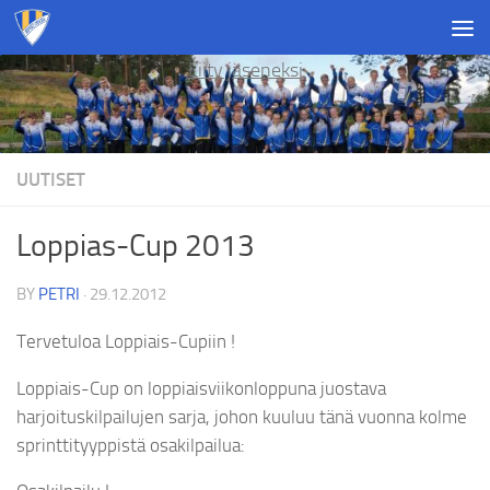
Skip to content
Liity jäseneksi
UUTISET
Loppias-Cup 2013
BY
PETRI
·
29.12.2012
Tervetuloa Loppiais-Cupiin !
Loppiais-Cup on loppiaisviikonloppuna juostava
harjoituskilpailujen sarja, johon kuuluu tänä vuonna kolme
sprinttityyppistä osakilpailua: