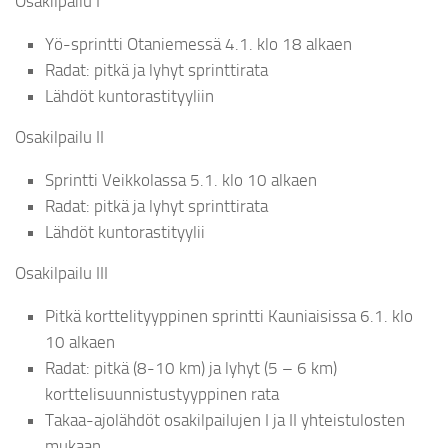
Osakilpailu I
Yö-sprintti Otaniemessä 4.1. klo 18 alkaen
Radat: pitkä ja lyhyt sprinttirata
Lähdöt kuntorastityyliin
Osakilpailu II
Sprintti Veikkolassa 5.1. klo 10 alkaen
Radat: pitkä ja lyhyt sprinttirata
Lähdöt kuntorastityylii
Osakilpailu III
Pitkä korttelityyppinen sprintti Kauniaisissa 6.1. klo
10 alkaen
Radat: pitkä (8-10 km) ja lyhyt (5 – 6 km)
korttelisuunnistustyyppinen rata
Takaa-ajolähdöt osakilpailujen I ja II yhteistulosten
mukaan