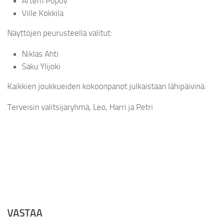
Artem Popov
Ville Kokkila
Näyttöjen peurusteella valitut:
Niklas Ahti
Saku Ylijoki
Kaikkien joukkueiden kokoonpanot julkaistaan lähipäivinä.
Terveisin valitsijaryhmä, Leo, Harri ja Petri
VASTAA