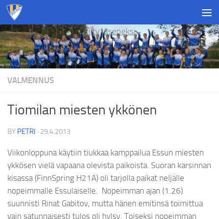
Skip to content
Liity jäseneksi
VALMENNUS
Tiomilan miesten ykkönen
BY
PETRI
·
29.4.2013
Viikonloppuna käytiin tiukkaa kamppailua Essun miesten
ykkösen vielä vapaana olevista paikoista. Suoran karsinnan
kisassa (FinnSpring H21A) oli tarjolla paikat neljälle
nopeimmalle Essulaiselle. Nopeimman ajan (1.26)
suunnisti Rinat Gabitov, mutta hänen emitinsä toimittua
vain satunnaisesti tulos oli hylsy. Toiseksi nopeimman