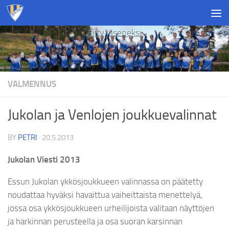
Skip to content
Liity jäseneksi
VALMENNUS
Jukolan ja Venlojen joukkuevalinnat
BY
PETRI
·
20.5.2013
Jukolan Viesti 2013
Essun Jukolan ykkösjoukkueen valinnassa on päätetty
noudattaa hyväksi havaittua vaiheittaista menettelyä,
jossa osa ykkösjoukkueen urheilijoista valitaan näyttöjen
ja harkinnan perusteella ja osa suoran karsinnan