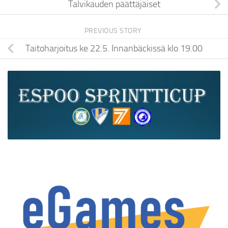
Talvikauden päättäjäiset
PREVIOUS STORY
Taitoharjoitus ke 22.5. Innanbäckissä klo 19.00