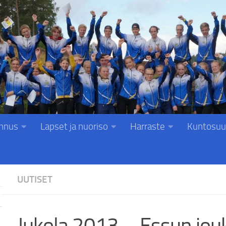
nnus
Lapset ja nuoriso
Harraste
Kuntosuu
UUTISET
Jukola 2013 – Essun jou