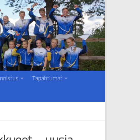
Liity jäseneksi
nnistus
Tapahtumat
kkueet – uusia