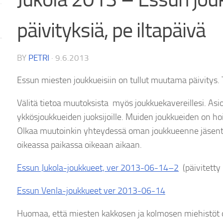
päivityksiä, pe iltapäivä
BY
PETRI
·
9.6.2013
Essun miesten joukkueisiin on tullut muutama päivitys.
Välitä tietoa muutoksista myös joukkuekavereillesi. Asio
ykkösjoukkueiden juoksijoille. Muiden joukkueiden on ho
Olkaa muutoinkin yhteydessä oman joukkueenne jäsenten 
oikeassa paikassa oikeaan aikaan.
Essun Jukola-joukkueet, ver 2013-06-14–2
(päivitetty 
Essun Venla-joukkueet ver 2013-06-14
Huomaa, että miesten kakkosen ja kolmosen miehistöt 