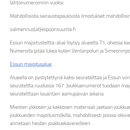
lähtönumeroinnin vuoksi.
Mahdollisista sairaustapauksista ilmoitukset mahdollis
valmennus(at)espoonsuunta.fi
Essun majoitusteltta-alue löytyy alueelta T1, ohessa kar
Numeroita pitää lukea kuten Venlanpolun ja Simeoninpol
Essun majoitusalue
Alueella on pystytettynä kaksi seuratelttaa ja Essun viiri
seurateltta ruudussa 167. Joukkuenumerot tuodaan majo
seuratelttaan lauantain aamupäivän aikana.
Miesten ykkösen ja kakkosen materiaali jaetaan joukkue
joukkueiden majoitusmökillä, mahdollisesti poissa olev
annetaan heidän joukkuekavereilleen.