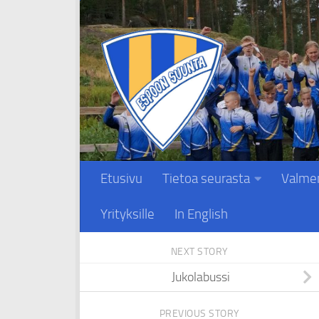
Skip to content
Etusivu
Tietoa seurasta
Valme
Yrityksille
In English
NEXT STORY
Jukolabussi
PREVIOUS STORY