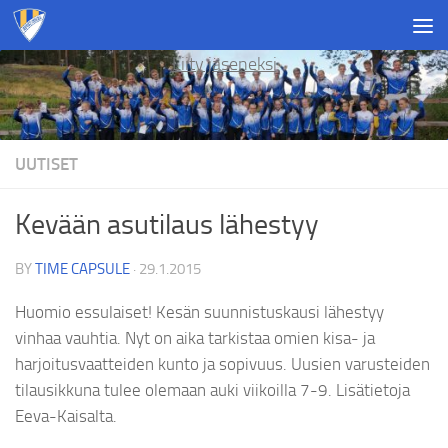
Skip to content
Liity jäseneksi
UUTISET
Kevään asutilaus lähestyy
BY
TIME CAPSULE
·
29.1.2015
Huomio essulaiset! Kesän suunnistuskausi lähestyy
vinhaa vauhtia. Nyt on aika tarkistaa omien kisa- ja
harjoitusvaatteiden kunto ja sopivuus. Uusien varusteiden
tilausikkuna tulee olemaan auki viikoilla 7-9. Lisätietoja
Eeva-Kaisalta.