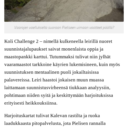
Vaarojen vaellukselta suoraan Pieliseen uimaan vaatteet päällä?
Koli Challenge 2 – nimellä kulkeneella leirillä nuoret
suunnistajalupaukset saivat monenlaista oppia ja
maastopankki karttui. Tutummaksi tulivat niin jylhät
vaaramaastot tarkkoine käyrien lukemisineen, kuin myös
suunnistuksen mentaalinen puoli jokailtaisissa
palavereissa. Leiri haastoi jokaisen muun muassa
laittamaan suunnistusvirheensä tiukkaan analyysiin,
pohtimaan niiden syitä ja keskittymään harjoituksissa
erityisesti heikkouksiinsa.
Harjoituskartat tulivat Kalevan rastilta ja ruoka
laadukkaasta pitopalvelusta, jota Pielisen rannalla