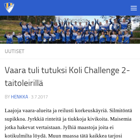
Skip to content
Liity jäseneksi
UUTISET
Vaara tuli tutuksi Koli Challenge 2-
taitoleirillä
BY
HENKKA
·
3.7.2017
Laajoja vaara-alueita ja reilusti korkeuskäyriä. Silmitöntä
supikkoa. Jyrkkiä rinteitä ja tiukkoja kivikoita. Maisemia
jotka hakevat vertaistaan. Jylhiä maastoja joita ei
kotikulmilta löydä. Muun muassa tätä kaikkea tarjosi