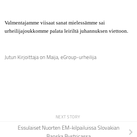
Valmentajamme viisaat sanat mielessämme sai
urheilijajoukkomme palata leiriltä juhannuksen viettoon.
Jutun Kirjoittaja on Maija, eGroup-urheilija
NEXT STORY
Essulaiset Nuorten EM-kilpailuissa Slovakian
Banska Bystricassa