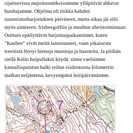
sijaitsevissa majoitusmökeissämme ylläpitivät ahkerat
huoltajamme. Ohjelma oli tiukka kahden
suunnistusharjoituksen päivineen, mutta aikaa jäi silti
myös uimiseen, frisbeegolfiin ja muuhun oheistoimintaan.
Osittain epäilyttävät harjoituspaikannimet, kuten
”Kauhee” eivät meitä lannistaneet, vaan jokaisesta
treenistä löytyi hienoja maastoja ja haasteita. Ja pitihän
siellä Kolin huipullakin käydä, sinne vaelsimme
kansallispuiston halki reilun viidentoista kilometrin
matkan neljäntenä, kevyempänä leiripäivänämme.