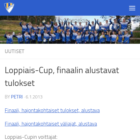
Skip to content
Liity jäseneksi
UUTISET
Loppiais-Cup, finaalin alustavat
tulokset
BY
PETRI
·
6.1.2013
Finaali, hajontakohtaiset tulokset, alustava
Finaali, hajontakohtaiset väliajat, alustava
Loppias-Cupin voittajat: