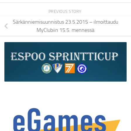
PREVIOUS STORY
Särkänniemisuunnistus 23.5.2015 – ilmoittaudu
MyClubiin 15.5. mennessä