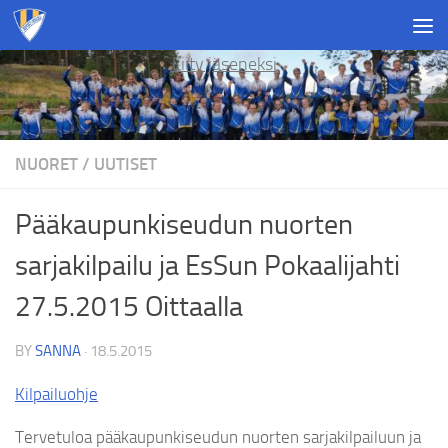
Skip to content
Liity jäseneksi
NUORET
/
UUTISET
Pääkaupunkiseudun nuorten
sarjakilpailu ja EsSun Pokaalijahti
27.5.2015 Oittaalla
BY
SANNA
·
18.5.2015
Kilpailuohje
Tervetuloa pääkaupunkiseudun nuorten sarjakilpailuun ja