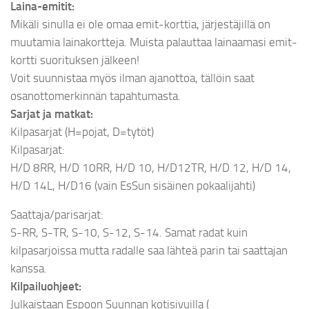
Laina-emitit:
Mikäli sinulla ei ole omaa emit-korttia, järjestäjillä on
muutamia lainakortteja. Muista palauttaa lainaamasi emit-
kortti suorituksen jälkeen!
Voit suunnistaa myös ilman ajanottoa, tällöin saat
osanottomerkinnän tapahtumasta.
Sarjat ja matkat:
Kilpasarjat (H=pojat, D=tytöt)
Kilpasarjat:
H/D 8RR, H/D 10RR, H/D 10, H/D12TR, H/D 12, H/D 14,
H/D 14L, H/D16 (vain EsSun sisäinen pokaalijahti)
Saattaja/parisarjat:
S-RR, S-TR, S-10, S-12, S-14. Samat radat kuin
kilpasarjoissa mutta radalle saa lähteä parin tai saattajan
kanssa.
Kilpailuohjeet:
Julkaistaan Espoon Suunnan kotisivuilla (