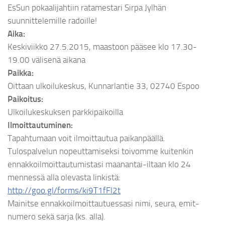
EsSun pokaalijahtiin ratamestari Sirpa Jylhän
suunnittelemille radoille!
Aika:
Keskiviikko 27.5.2015, maastoon pääsee klo 17.30-
19.00 välisenä aikana
Paikka:
Oittaan ulkoilukeskus, Kunnarlantie 33, 02740 Espoo
Paikoitus:
Ulkoilukeskuksen parkkipaikoilla
Ilmoittautuminen:
Tapahtumaan voit ilmoittautua paikanpäällä.
Tulospalvelun nopeuttamiseksi toivomme kuitenkin
ennakkoilmoittautumistasi maanantai-iltaan klo 24
mennessä alla olevasta linkistä:
http://goo.gl/forms/ki9T1fFl2t
Mainitse ennakkoilmoittautuessasi nimi, seura, emit-
numero sekä sarja (ks. alla).