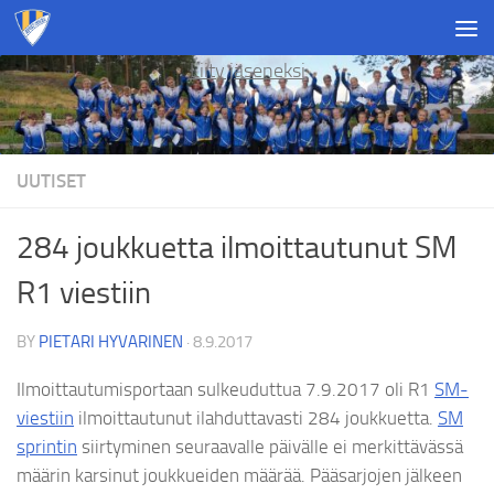
Skip to content
Liity jäseneksi
UUTISET
284 joukkuetta ilmoittautunut SM
R1 viestiin
BY
PIETARI HYVARINEN
·
8.9.2017
Ilmoittautumisportaan sulkeuduttua 7.9.2017 oli R1
SM-
viestiin
ilmoittautunut ilahduttavasti 284 joukkuetta.
SM
sprintin
siirtyminen seuraavalle päivälle ei merkittävässä
määrin karsinut joukkueiden määrää. Pääsarjojen jälkeen