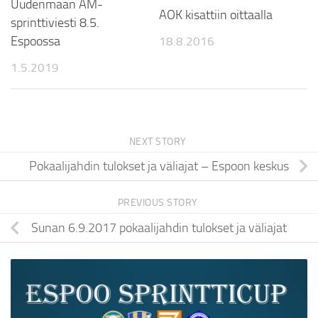
Uudenmaan AM-
AOK kisattiin oittaalla
sprinttiviesti 8.5.
Espoossa
18.8.2016
1.5.2019
NEXT STORY
Pokaalijahdin tulokset ja väliajat – Espoon keskus
PREVIOUS STORY
Sunan 6.9.2017 pokaalijahdin tulokset ja väliajat