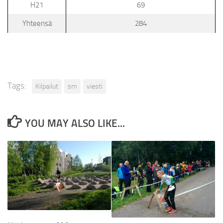
H21
69
Yhteensä
284
Tags:
Kilpailut
sm
viesti
YOU MAY ALSO LIKE...