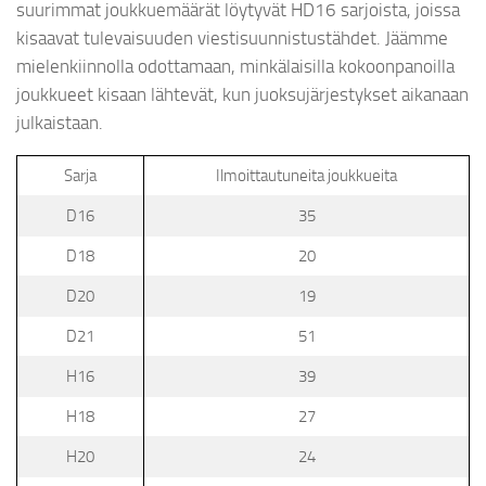
suurimmat joukkuemäärät löytyvät HD16 sarjoista, joissa
kisaavat tulevaisuuden viestisuunnistustähdet. Jäämme
mielenkiinnolla odottamaan, minkälaisilla kokoonpanoilla
joukkueet kisaan lähtevät, kun juoksujärjestykset aikanaan
julkaistaan.
Sarja
Ilmoittautuneita joukkueita
D16
35
D18
20
D20
19
D21
51
H16
39
H18
27
H20
24