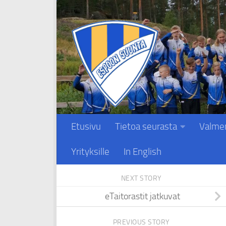
Skip to content
Etusivu
Tietoa seurasta
Valme
Yrityksille
In English
NEXT STORY
eTaitorastit jatkuvat
PREVIOUS STORY