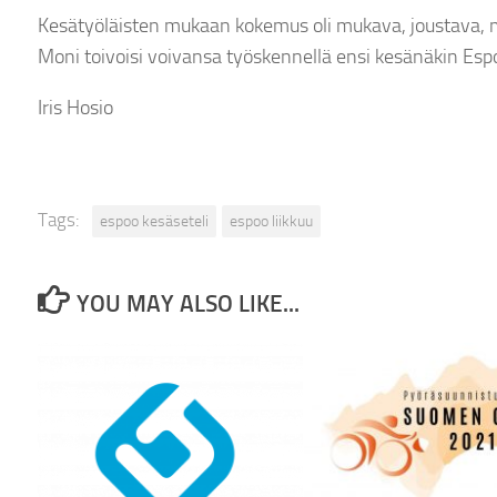
Kesätyöläisten mukaan kokemus oli mukava, joustava, 
Moni toivoisi voivansa työskennellä ensi kesänäkin Espo
Iris Hosio
Tags:
espoo kesäseteli
espoo liikkuu
YOU MAY ALSO LIKE...