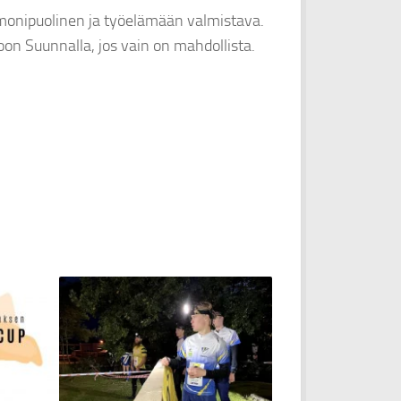
monipuolinen ja työelämään valmistava.
on Suunnalla, jos vain on mahdollista.