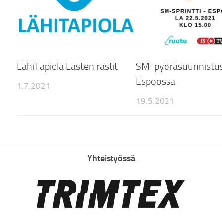
LähiTapiola Lasten rastit
SM-pyöräsuunnistu
Espoossa
1.7.2021
19.5.2021
Yhteistyössä