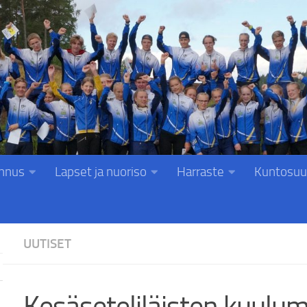
nnus
Lapset ja nuoriso
Harraste
Kuntosuu
UUTISET
Kesäseteliläisten kuulum