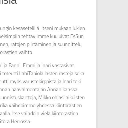
ngin kesäsetelillä. Itseni mukaan lukien
skeisimpiin tehtäviimme kuuluivat EsSun
en, ratojen piirtäminen ja suunnittelu,
torastien vaihto.
i ja Fanni. Emmi ja Inari vastasivat
 toteutti LähiTapiola lasten rasteja sekä
tti myös varustekirppistä ja Inari teki
uunnan päävalmentajan Annan kanssa.
uunnistuskarttoja, Mikko ohjasi aikuisten
Ulrika vaihdoimme yhdessä kiintorastien
lla. Itse vaihdoin vielä kiintorastien
Stora Herrössä.