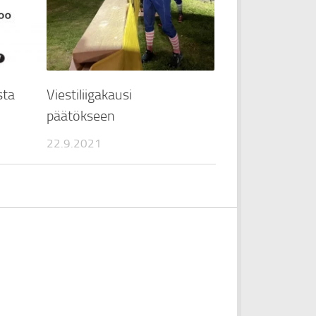
sta
Viestiliigakausi
päätökseen
22.9.2021