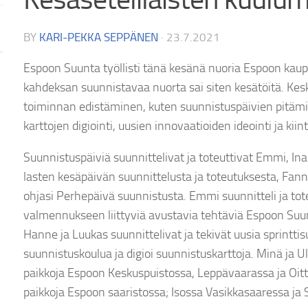
BY
KARI-PEKKA SEPPÄNEN
·
23.7.2021
Espoon Suunta työllisti tänä kesänä nuoria Espoon kaupu
kahdeksan suunnistavaa nuorta sai siten kesätöitä. Ke
toiminnan edistäminen, kuten suunnistuspäivien pitämin
karttojen digiointi, uusien innovaatioiden ideointi ja kiin
Suunnistuspäiviä suunnittelivat ja toteuttivat Emmi, Inar
lasten kesäpäivän suunnittelusta ja toteutuksesta, Fanni
ohjasi Perhepäivä suunnistusta. Emmi suunnitteli ja toteu
valmennukseen liittyviä avustavia tehtäviä Espoon S
Hanne ja Luukas suunnittelivat ja tekivät uusia sprinttis
suunnistuskoulua ja digioi suunnistuskarttoja. Minä ja 
paikkoja Espoon Keskuspuistossa, Leppävaarassa ja Oittaa
paikkoja Espoon saaristossa; Isossa Vasikkasaaressa ja 