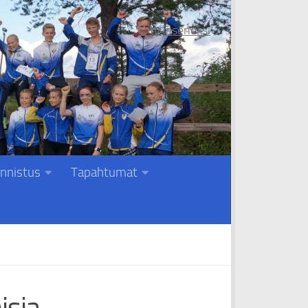
Liity jäseneksi
nnistus
Tapahtumat
isia