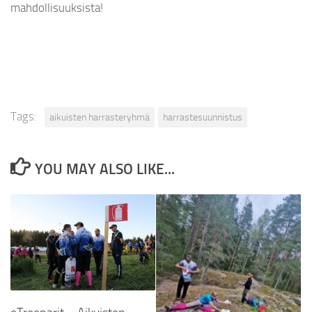
mahdollisuuksista!
Tags:
aikuisten harrasteryhmä
harrastesuunnistus
YOU MAY ALSO LIKE...