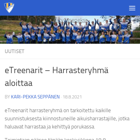
Skip to content
Liity jäseneksi
UUTISET
eTreenarit – Harrasteryhmä
aloittaa
BY
KARI-PEKKA SEPPÄNEN
·
18.8.2021
eTreenarit harrasteryhmä on tarkoitettu kaikille
suunnistuksesta kiinnostuneille aikuisharrastajille, jotka
haluavat harrastaa ja kehittyä porukassa.
Toimintaan pääsee tänään keskiviikkona 18.8