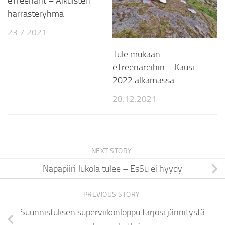
eTreenarit – Aikuisten
harrasteryhmä
23.7.2021
Tule mukaan
eTreenareihin – Kausi
2022 alkamassa
28.12.2021
NEXT STORY
Napapiiri Jukola tulee – EsSu ei hyydy
PREVIOUS STORY
Suunnistuksen superviikonloppu tarjosi jännitystä