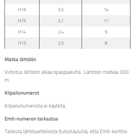
H16
3,5
14
H15
3,1
11
H14
2,4
9
H13
2,0
8
Matka lähtöön
Viitoitus lähtöön alkaa opaspaalulta. Lähtöön matkaa 300
m.
Kilpailunumerot
Kilpailunumeroita ei käytetä.
Emit-numeron tarkastus
Tarkista lähtöluettelosta (tulostaululla), että Emit-korttisi