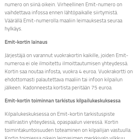
numero on siinä oikein. Virheellinen Emit-numero on
vaihdettava infossa ennen lähtöpaikalle siirtymistä.
Väärällä Emit-numerolla maaliin leimauksesta seuraa
hylkäys.
Emit-kortin lainaus
Järjestäjä on varannut vuokrakortin kaikille, joiden Emit-
numeroa ei ole ilmoitettu ilmoittautumisen yhteydessä.
Kortin saa noutaa infosta, vuokra 4 euroa. Vuokrakortti on
ehdottomasti palautettava maaliin tai infoon kilpailun
jälkeen. Kadonneesta kortista peritään 75 euroa.
Emit-kortin toiminnan tarkistus kilpailukeskuksessa
Kilpailukeskuksessa on Emit-kortin tarkistuspiste
mallirastin yhteydessä, opaspaalun vieressä. Kortin
toimintakuntoisuuden toteaminen on kilpailijan vastuulla.
Kortin toimiessa oikein leimasimen merkkivalo vilkkuu