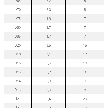
D65
2,2
8
D70
2,0
8
D75
1,9
7
D80
1,7
7
D85
1,7
7
D20
3,5
15
D18
3,1
12
D16
2,5
10
D15
2,2
9
D14
2,0
8
D13
2,0
8
H21
5,4
20
H35
4,2
17