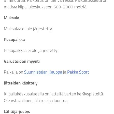
5 minuuttia. Paikoitus on tienvarressa. Paikoituksesta on
matkaa kilpailukeskukseen 500-2000 metriä.
Muksula
Muksulaa ei ole järjestetty.
Pesupaikka
Pesupaikkaa ei ole järjestetty.
Varusteiden myynti
Paikalla on
Suunnistajan Kauppa
ja
Pekka Sport
Jätteiden käsittely
Kilpailukeskusalueella on jätteitä varten keräyspisteitä.
Ole ystävällinen, älä roskaa luontoa.
Lähtöjärjestys