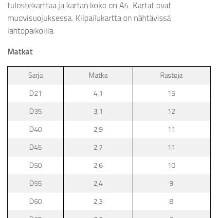
tulostekarttaa ja kartan koko on A4. Kartat ovat
muovisuojuksessa. Kilpailukartta on nähtävissä
lähtöpaikoilla.
Matkat
Sarja
Matka
Rasteja
D21
4,1
15
D35
3,1
12
D40
2,9
11
D45
2,7
11
D50
2,6
10
D55
2,4
9
D60
2,3
8