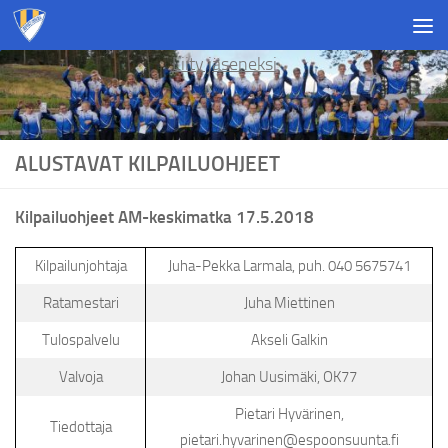
Skip to content
Liity jäseneksi
ALUSTAVAT KILPAILUOHJEET
Kilpailuohjeet AM-keskimatka 17.5.2018
Kilpailunjohtaja
Juha-Pekka Larmala, puh. 040 5675741
Ratamestari
Juha Miettinen
Tulospalvelu
Akseli Galkin
Valvoja
Johan Uusimäki, OK77
Pietari Hyvärinen,
Tiedottaja
pietari.hyvarinen@espoonsuunta.fi