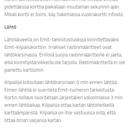
pidettäessä korttia paikallaan muutaman sekunnin ajan.
Mikäli kortti ei toimi, käy hakemassa vuokrakortti infosta.
Lähtö
Lähtöalueella on Emit-tarkistusliuskoja kiinnitettäväksi
Emit-kilpailukorttiin. Irralliset rastinmääritteet ovat
lähtökarsinassa. Erillisiä suojia rastinmääritteille ei jaeta,
eikä kiinnitystarvikkeita ole tarjolla. Rastimääritteitä ei ole
painettu karttoihin.
Kilpailija kutsutaan lähtökarsinaan 5 min ennen lähtöä.
Ennen lähtöä ei suoriteta Emit-numeron tarkastusta.
Kortin nollaus suoritetaan järjestäjien valvonnassa 3 min
ennen lähtöaikaa. Kilpailija ottaa kartan lähtöhetkellä
karttaämpäristä. Kilpailija on itse vastuussa siitä, että
ottaa oman sarjansa kartan.