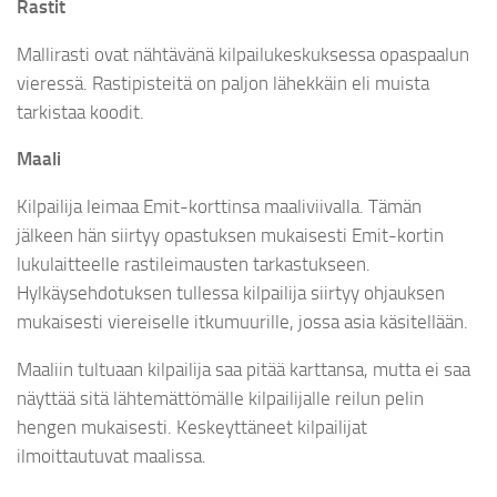
Rastit
Mallirasti ovat nähtävänä kilpailukeskuksessa opaspaalun
vieressä. Rastipisteitä on paljon lähekkäin eli muista
tarkistaa koodit.
Maali
Kilpailija leimaa Emit-korttinsa maaliviivalla. Tämän
jälkeen hän siirtyy opastuksen mukaisesti Emit-kortin
lukulaitteelle rastileimausten tarkastukseen.
Hylkäysehdotuksen tullessa kilpailija siirtyy ohjauksen
mukaisesti viereiselle itkumuurille, jossa asia käsitellään.
Maaliin tultuaan kilpailija saa pitää karttansa, mutta ei saa
näyttää sitä lähtemättömälle kilpailijalle reilun pelin
hengen mukaisesti. Keskeyttäneet kilpailijat
ilmoittautuvat maalissa.