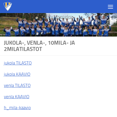
Skip to content
Liity jäseneksi
JUKOLA-, VENLA-, 10MILA- JA
2MILATILASTOT
jukola TILASTO
jukola KAAVIO
venla TILASTO
venla KAAVIO
h_mila-kaavio