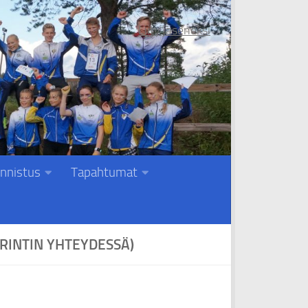
Liity jäseneksi
nnistus
Tapahtumat
PRINTIN YHTEYDESSÄ)