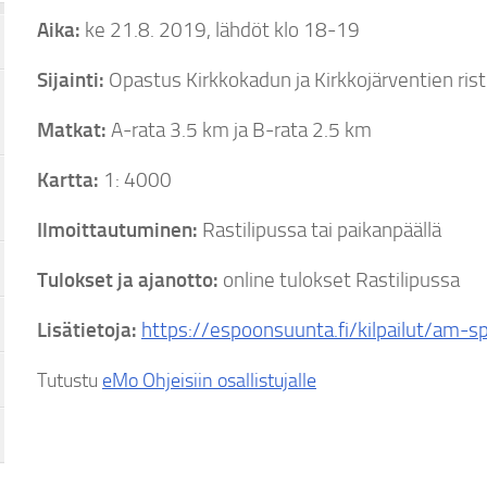
Aika:
ke 21.8. 2019, lähdöt klo 18-19
Sijainti:
Opastus Kirkkokadun ja Kirkkojärventien ris
Matkat:
A-rata 3.5 km ja B-rata 2.5 km
Kartta:
1: 4000
Ilmoittautuminen:
Rastilipussa tai paikanpäällä
Tulokset ja ajanotto:
online tulokset Rastilipussa
Lisätietoja:
https://espoonsuunta.fi/kilpailut/am-sp
Tutustu
eMo Ohjeisiin osallistujalle