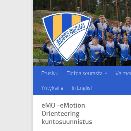
Skip to content
Etusivu
Tietoa seurasta
Valme
Yrityksille
In English
eMO -eMotion
Orienteering
kuntosuunnistus