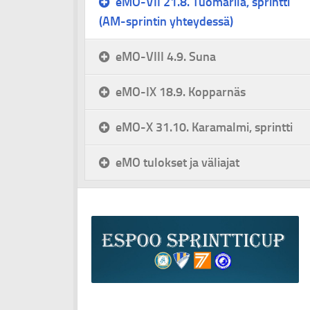
eMO-VII 21.8. Tuomarila, sprintti
(AM-sprintin yhteydessä)
eMO-VIII 4.9. Suna
eMO-IX 18.9. Kopparnäs
eMO-X 31.10. Karamalmi, sprintti
eMO tulokset ja väliajat