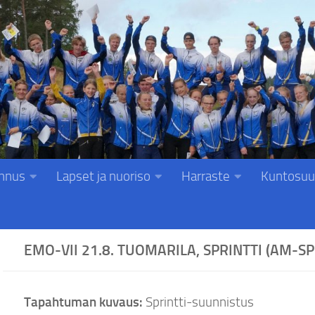
nnus
Lapset ja nuoriso
Harraste
Kuntosuu
EMO-VII 21.8. TUOMARILA, SPRINTTI (AM-S
Tapahtuman kuvaus:
Sprintti-suunnistus