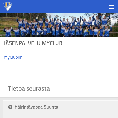
Skip to content
Liity jäseneksi
JÄSENPALVELU MYCLUB
myClubiin
Tietoa seurasta
Häirintävapaa Suunta