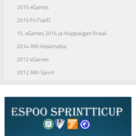
2015 eGames
2015 FinTrailO
15. eGames 2014 ja Huippuliigan finaali
2014 AM-Keskimatka
2012 eGames
2012 AM-Sprint