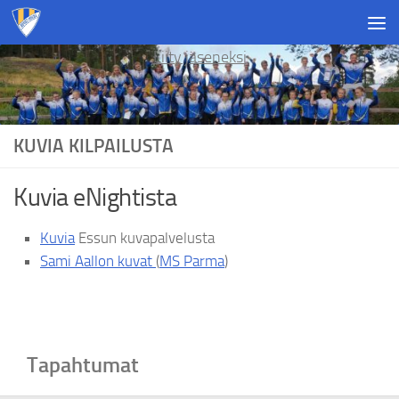
Skip to content
Liity jäseneksi
KUVIA KILPAILUSTA
Kuvia eNightista
Kuvia
Essun kuvapalvelusta
Sami Aallon kuvat
(
MS Parma
)
Tapahtumat