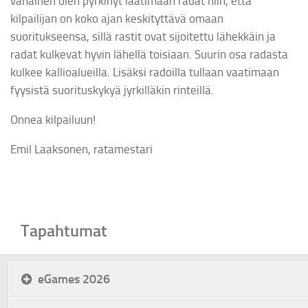
vähäinen olen pyrkinyt laatimaan radat niin, että
kilpailijan on koko ajan keskityttävä omaan
suoritukseensa, sillä rastit ovat sijoitettu lähekkäin ja
radat kulkevat hyvin lähellä toisiaan. Suurin osa radasta
kulkee kallioalueilla. Lisäksi radoilla tullaan vaatimaan
fyysistä suorituskykyä jyrkilläkin rinteillä.
Onnea kilpailuun!
Emil Laaksonen, ratamestari
Tapahtumat
eGames 2026