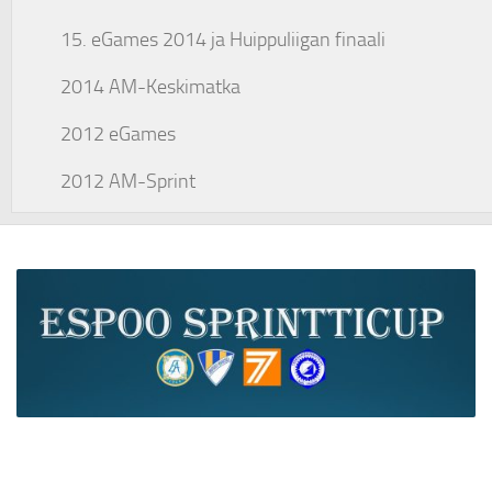
15. eGames 2014 ja Huippuliigan finaali
2014 AM-Keskimatka
2012 eGames
2012 AM-Sprint