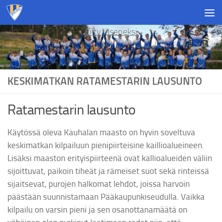
Skip to content
Liity jäseneksi
KESKIMATKAN RATAMESTARIN LAUSUNTO
Ratamestarin lausunto
Käytössä oleva Kauhalan maasto on hyvin soveltuva
keskimatkan kilpailuun pienipiirteisine kaillioalueineen.
Lisäksi maaston erityispiirteenä ovat kallioalueiden väliin
sijoittuvat, paikoin tiheät ja rämeiset suot sekä rinteissä
sijaitsevat, purojen halkomat lehdot, joissa harvoin
päästään suunnistamaan Pääkaupunkiseudulla. Vaikka
kilpailu on varsin pieni ja sen osanottanamäätä on