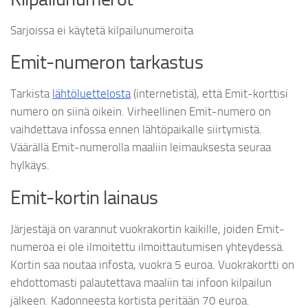
Sarjoissa ei käytetä kilpailunumeroita
Emit-numeron tarkastus
Tarkista
lähtöluettelosta
(internetistä), että Emit-korttisi
numero on siinä oikein. Virheellinen Emit-numero on
vaihdettava infossa ennen lähtöpaikalle siirtymistä.
Väärällä Emit-numerolla maaliin leimauksesta seuraa
hylkäys.
Emit-kortin lainaus
Järjestäjä on varannut vuokrakortin kaikille, joiden Emit-
numeroa ei ole ilmoitettu ilmoittautumisen yhteydessä.
Kortin saa noutaa infosta, vuokra 5 euroa. Vuokrakortti on
ehdottomasti palautettava maaliin tai infoon kilpailun
jälkeen. Kadonneesta kortista peritään 70 euroa.