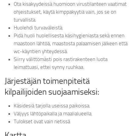
Ota kisakyydeissä huomioon virustilanteen vaatimat
ohjeistukset, käytä kimppakyytiä vain, jos se on
turvallista.
Huolehdi turvaväleistä.
Pidä huoli huolellisesta käsihygieniasta sekä ennen
maastoon lähtöä, maastosta palaamisen jälkeen että
wc-käyntien yhteydessä.
Siirry välittömästi pois rastirakenteen luota
leimattuasi, ettei synny ruuhkaa.
Järjestäjän toimenpiteitä
kilpailijoiden suojaamiseksi:
Käsidesiä tarjolla useissa paikoissa.
Väljyys lähtöpaikalla ja maalialueella.
Tulokset ovat vain netissä
Kartta