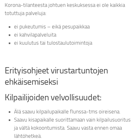
Korona-tilanteesta johtuen keskuksessa ei ole kaikkia
totuttuja palveluja:
ei pukeutumis – eikä pesupaikkaa
ei kahvilapalveluita
ei kuulutus tai tulostaulutoimintoja
Erityisohjeet virustartuntojen
ehkäisemiseksi
Kilpailijoiden velvollisuudet:
Älä saavu kilpailupaikalle flunssa-tms oireisena.
Saavu kisapaikalle suorittamaan vain kilpailusuoritus
ja vältä kokoontumista. Saavu vasta ennen omaa
lähtöhetkeä.