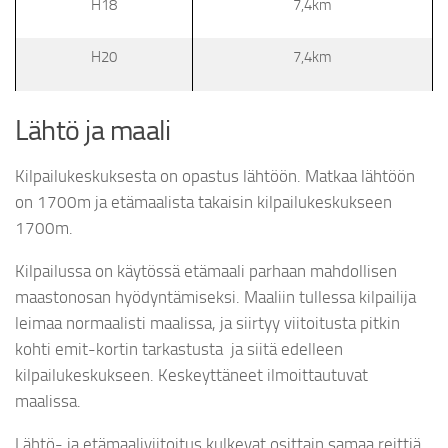
H18
7,4km
H20
7,4km
Lähtö ja maali
Kilpailukeskuksesta on opastus lähtöön. Matkaa lähtöön
on 1700m ja etämaalista takaisin kilpailukeskukseen
1700m.
Kilpailussa on käytössä etämaali parhaan mahdollisen
maastonosan hyödyntämiseksi. Maaliin tullessa kilpailija
leimaa normaalisti maalissa, ja siirtyy viitoitusta pitkin
kohti emit-kortin tarkastusta ja siitä edelleen
kilpailukeskukseen. Keskeyttäneet ilmoittautuvat
maalissa.
Lähtö- ja etämaaliviitoitus kulkevat osittain samaa reittiä.