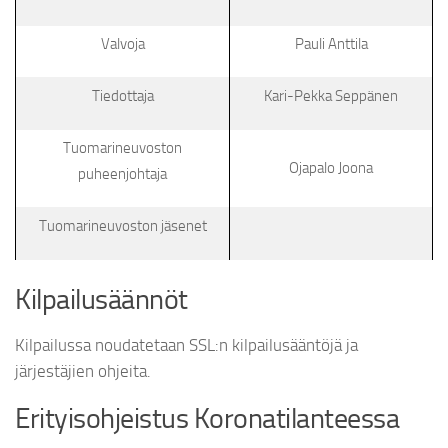
Valvoja
Pauli Anttila
Tiedottaja
Kari-Pekka Seppänen
Tuomarineuvoston
Ojapalo Joona
puheenjohtaja
Tuomarineuvoston jäsenet
Kilpailusäännöt
Kilpailussa noudatetaan SSL:n kilpailusääntöjä ja
järjestäjien ohjeita.
Erityisohjeistus Koronatilanteessa