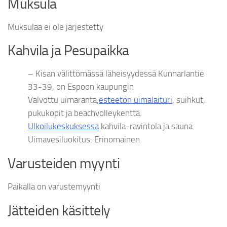
Muksula
Muksulaa ei ole järjestetty
Kahvila ja Pesupaikka
– Kisan välittömässä läheisyydessä Kunnarlantie
33-39, on Espoon kaupungin
Valvottu uimaranta,
esteetön uimalaituri
, suihkut,
pukukopit ja beachvolleykenttä.
Ulkoilukeskuksessa
kahvila-ravintola ja sauna.
Uimavesiluokitus: Erinomainen
Varusteiden myynti
Paikalla on varustemyynti
Jätteiden käsittely