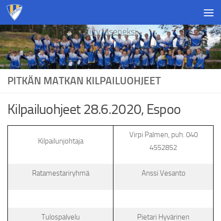
Skip to content
Liity jäseneksi
PITKÄN MATKAN KILPAILUOHJEET
Kilpailuohjeet 28.6.2020, Espoo
Virpi Palmen, puh. 040
Kilpailunjohtaja
4552852
Ratamestariryhmä
Anssi Vesanto
Tulospalvelu
Pietari Hyvärinen