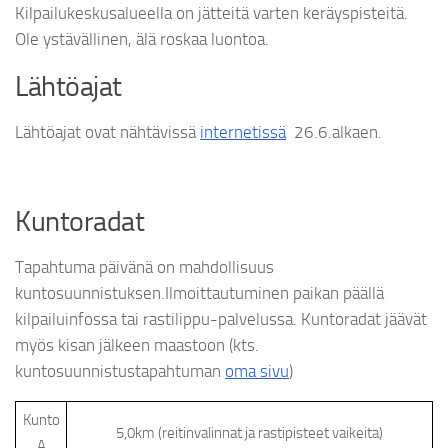
Kilpailukeskusalueella on jätteitä varten keräyspisteitä.
Ole ystävällinen, älä roskaa luontoa.
Lähtöajat
Lähtöajat ovat nähtävissä
internetissä
26.6.alkaen.
Kuntoradat
Tapahtuma päivänä on mahdollisuus
kuntosuunnistuksen.Ilmoittautuminen paikan päällä
kilpailuinfossa tai rastilippu-palvelussa. Kuntoradat jäävät
myös kisan jälkeen maastoon (kts.
kuntosuunnistustapahtuman
oma sivu
)
Kunto
5,0km (reitinvalinnat ja rastipisteet vaikeita)
A