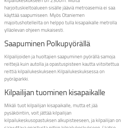
kilpailukeskukseen on 2300m. Muita
harjoituskieltoalueen sisälle jääviä metroasemia ei saa
käyttää saapumiseen. Myös Otaniemen
majoitushotelleilta on helppo tulla kisapaikalle metrolla
ylläolevan ohjeen mukaisesti.
Saapuminen Polkupyörällä
Kilpailijoiden ja huoltajien saapuminen pyörällä samoja
reittejä kuin autolla ja opastuspisteen kautta viitoitettua
reittiä kilpailukeskukseen.Kilpailukeskuksessa on
pyöräparkki.
Kilpailijan tuominen kisapaikalle
Mikäli tuot kilpailijan kisapaikalle, mutta et jää
pysäköintiin, voit jättää kilpailijan
kilpailukeskusopastuksen alkupisteeseen, ja kilpailijan on
saavuttava opastusta pitkin kilpailukeskukseen. ( katso