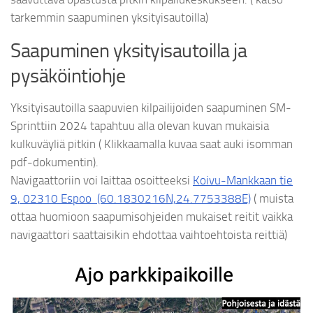
tarkemmin saapuminen yksityisautoilla)
Saapuminen yksityisautoilla ja
pysäköintiohje
Yksityisautoilla saapuvien kilpailijoiden saapuminen SM-
Sprinttiin 2024 tapahtuu alla olevan kuvan mukaisia
kulkuväyliä pitkin ( Klikkaamalla kuvaa saat auki isomman
pdf-dokumentin).
Navigaattoriin voi laittaa osoitteeksi
Koivu-Mankkaan tie
9, 02310 Espoo (60.1830216N,24.7753388E)
( muista
ottaa huomioon saapumisohjeiden mukaiset reitit vaikka
navigaattori saattaisikin ehdottaa vaihtoehtoista reittiä)