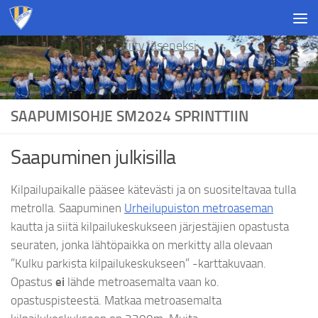
Skip to content
Liity jäseneksi
SAAPUMISOHJE SM2024 SPRINTTIIN
Saapuminen julkisilla
Kilpailupaikalle pääsee kätevästi ja on suositeltavaa tulla
metrolla. Saapuminen
Urheilupuiston metroaseman
kautta ja siitä kilpailukeskukseen järjestäjien opastusta
seuraten, jonka lähtöpaikka on merkitty alla olevaan
”Kulku parkista kilpailukeskukseen” -karttakuvaan.
Opastus
ei
lähde metroasemalta vaan ko.
opastuspisteestä. Matkaa metroasemalta