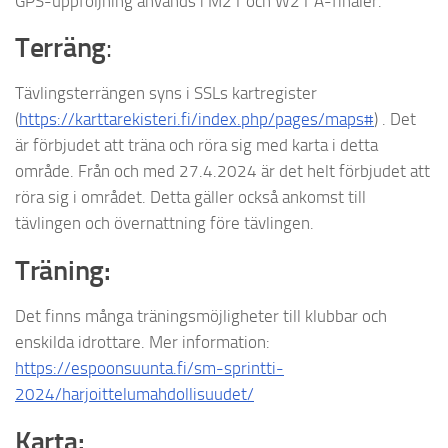
GPS-uppföljning används i M21 och W21 A-finaler.
Terräng
:
Tävlingsterrängen syns i SSLs kartregister
(
https://karttarekisteri.fi/index.php/pages/maps#
) . Det
är förbjudet att träna och röra sig med karta i detta
område. Från och med 27.4.2024 är det helt förbjudet att
röra sig i området. Detta gäller också ankomst till
tävlingen och övernattning före tävlingen.
Träning:
Det finns många träningsmöjligheter till klubbar och
enskilda idrottare. Mer information:
https://espoonsuunta.fi/sm-sprintti-
2024/harjoittelumahdollisuudet/
Karta: