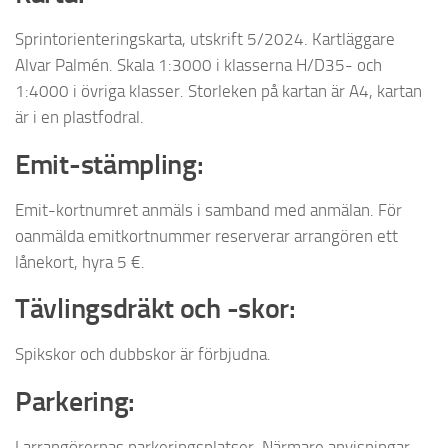
Sprintorienteringskarta, utskrift 5/2024. Kartläggare
Alvar Palmén. Skala 1:3000 i klasserna H/D35- och
1:4000 i övriga klasser. Storleken på kartan är A4, kartan
är i en plastfodral.
Emit-stämpling:
Emit-kortnumret anmäls i samband med anmälan. För
oanmälda emitkortnummer reserverar arrangören ett
lånekort, hyra 5 €.
Tävlingsdräkt och -skor:
Spikskor och dubbskor är förbjudna.
Parkering:
I arrangörernas parkeringsplatser. Närmare anvisningar