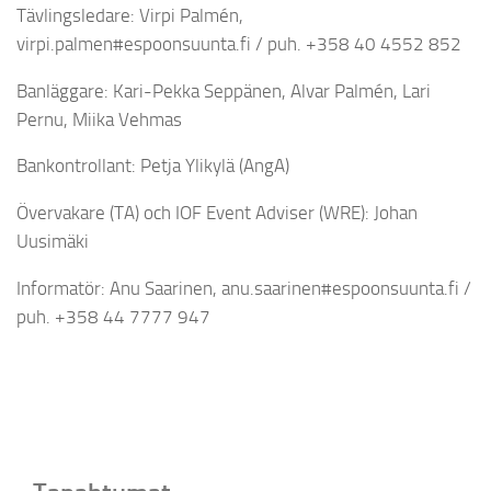
Tävlingsledare: Virpi Palmén,
virpi.palmen#espoonsuunta.fi / puh. +358 40 4552 852
Banläggare: Kari-Pekka Seppänen, Alvar Palmén, Lari
Pernu, Miika Vehmas
Bankontrollant: Petja Ylikylä (AngA)
Övervakare (TA) och IOF Event Adviser (WRE): Johan
Uusimäki
Informatör: Anu Saarinen, anu.saarinen#espoonsuunta.fi /
puh. +358 44 7777 947