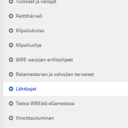
Tulokset ja väliajat
Reittihärveli
Kilpailukutsu
Kilpailuohje
WRE-sarjojen erillisohjeet
Ratamestarien ja valvojien terveiset
Lähtöajat
Tietoa WREstä eGamesissa
Ilmoittautuminen